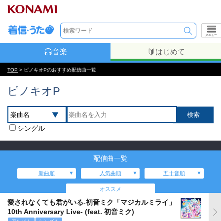
メニュー
音楽
はじめて
TOP
> ピノキオPのおすすめ配信曲一覧
ピノキオP
シングル
配信曲一覧
新曲順
人気曲順
五十音順
オススメ
愛されなくても君がいる-初音ミク「マジカルミライ」
10th Anniversary Live- (feat. 初音ミク)