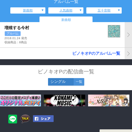
アルバム一覧
新曲順
人気曲順
五十音順
新曲順
増殖する今村
アルバム
2018.01.24 発売
収録商品：8商品
ピノキオPのアルバム一覧
ピノキオPの配信曲一覧
シングル
一覧