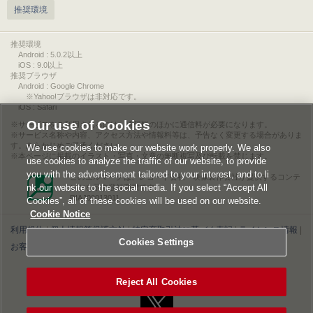
推奨環境
推奨環境
Android : 5.0.2以上
iOS : 9.0以上
推奨ブラウザ
Android : Google Chrome
※Yahoo!ブラウザは非対応です。
iOS : Safari
Our use of Cookies
サービスをご利用されるには、情報料のほかに通信料が必要になります。
サービス名称や内容、アクセス方法や情報料等は、予告なく変更する場合がありま
す。あらかじめご了承ください。
We use cookies to make our website work properly. We also
本ページに掲載のイラスト・写真・文章の無断複写及び転載を禁じます。
use cookies to analyze the traffic of our website, to provide
you with the advertisement tailored to your interest, and to li
このエルマークは、レコード会社・映像製作会社が提供するコンテ
nk our website to the social media. If you select “Accept All
ンツを示す登録商標です。
RIAJ00013011
Cookies”, all of these cookies will be used on our website.
Cookie Notice
利用規約
|
個人情報等保護方針
|
特定商取引法に基づく表記
|
ライセンス情報
|
Cookies Settings
お客様情報の外部送信について
|
Cookies Settings
©2026 Konami Digital Entertainment
Reject All Cookies