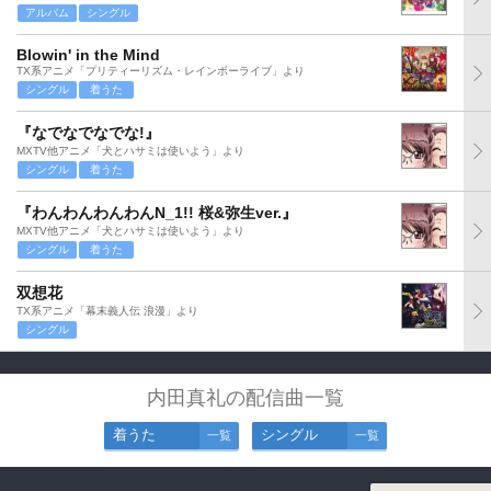
アルバム
シングル
Blowin' in the Mind
TX系アニメ「プリティーリズム・レインボーライブ」より
シングル
着うた
『なでなでなでな!』
MXTV他アニメ「犬とハサミは使いよう」より
シングル
着うた
『わんわんわんわんN_1!! 桜&弥生ver.』
MXTV他アニメ「犬とハサミは使いよう」より
シングル
着うた
双想花
TX系アニメ「幕末義人伝 浪漫」より
シングル
内田真礼の配信曲一覧
着うた
シングル
一覧
一覧