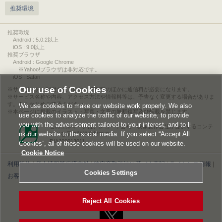
推奨環境
推奨環境
Android : 5.0.2以上
iOS : 9.0以上
推奨ブラウザ
Android : Google Chrome
※Yahoo!ブラウザは非対応です。
iOS : Safari
Our use of Cookies
サービスをご利用されるには、情報料のほかに通信料が必要になります。
サービス名称や内容、アクセス方法や情報料等は、予告なく変更する場合がありま
す。あらかじめご了承ください。
We use cookies to make our website work properly. We also
本ページに掲載のイラスト・写真・文章の無断複写及び転載を禁じます。
use cookies to analyze the traffic of our website, to provide
you with the advertisement tailored to your interest, and to li
このエルマークは、レコード会社・映像製作会社が提供するコンテ
nk our website to the social media. If you select “Accept All
ンツを示す登録商標です。
RIAJ00013011
Cookies”, all of these cookies will be used on our website.
Cookie Notice
利用規約
|
個人情報等保護方針
|
特定商取引法に基づく表記
|
ライセンス情報
|
Cookies Settings
お客様情報の外部送信について
|
Cookies Settings
©2026 Konami Digital Entertainment
Reject All Cookies