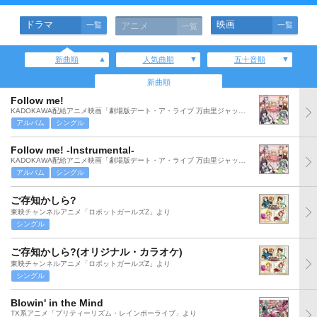
ドラマ
映画
一覧
アニメ
一覧
一覧
新曲順
人気曲順
五十音順
新曲順
Follow me!
KADOKAWA配給アニメ映画「劇場版デート・ア・ライブ 万由里ジャッジメント」より
アルバム
シングル
Follow me! -Instrumental-
KADOKAWA配給アニメ映画「劇場版デート・ア・ライブ 万由里ジャッジメント」より
アルバム
シングル
ご存知かしら?
東映チャンネルアニメ「ロボットガールズZ」より
シングル
ご存知かしら?(オリジナル・カラオケ)
東映チャンネルアニメ「ロボットガールズZ」より
シングル
Blowin' in the Mind
TX系アニメ「プリティーリズム・レインボーライブ」より