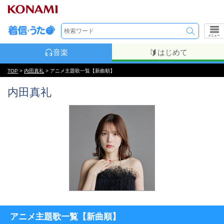
メニュー
音楽
はじめて
TOP
>
内田真礼
> アニメ主題歌一覧【新曲順】
内田真礼
アニメ主題歌一覧【新曲順】