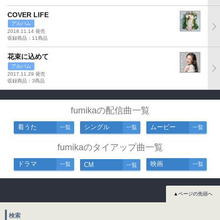
COVER LIFE
アルバム
2018.11.14 発売
収録商品：11商品
花束に込めて
アルバム
2017.11.29 発売
収録商品：3商品
fumikaの配信曲一覧
着うた
シングル
ムービー
一覧
一覧
一覧
fumikaのタイアップ曲一覧
ドラマ
映画
一覧
CM
一覧
一覧
▲ページの先頭へ
検索