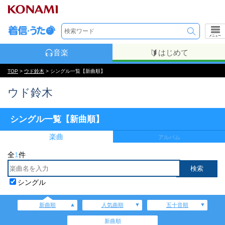
メニュー
音楽
はじめて
TOP
>
ウド鈴木
> シングル一覧【新曲順】
ウド鈴木
シングル一覧【新曲順】
楽曲
アルバム
全
1
件
シングル
新曲順
人気曲順
五十音順
新曲順