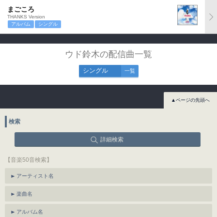
まごころ
THANKS Version
アルバム
シングル
ウド鈴木の配信曲一覧
シングル
一覧
▲ページの先頭へ
検索
詳細検索
【音楽50音検索】
アーティスト名
楽曲名
アルバム名