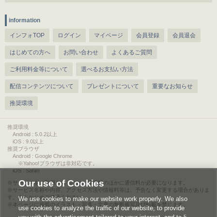
information
インフォTOP
ログイン
マイページ
会員登録
会員退会
はじめての方へ
お問い合わせ
よくあるご質問
ご利用料金等について
選べるお支払い方法
配信コンテンツについて
プレゼントについて
重要なお知らせ
推奨環境
推奨環境
Android : 5.0.2以上
iOS : 9.0以上
推奨ブラウザ
Android : Google Chrome
※Yahoo!ブラウザは非対応です。
iOS : Safari
Our use of Cookies
サービスをご利用されるには、情報料のほかに通信料が必要になります。
サービス名称や内容、アクセス方法や情報料等は、予告なく変更する場合がありま
す。あらかじめご了承ください。
We use cookies to make our website work properly. We also
本ページに掲載のイラスト・写真・文章の無断複写及び転載を禁じます。
use cookies to analyze the traffic of our website, to provide