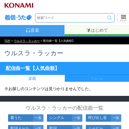
メニュー
音楽
はじめて
TOP
>
ウルスラ・ラッカー
> 配信曲一覧【人気曲順】
ウルスラ・ラッカー
配信曲一覧【人気曲順】
楽曲
アルバム
※お探しのコンテンツは見つかりませんでした。
ウルスラ・ラッカーの配信曲一覧
着うた
シングル
呼び出し音
一覧
一覧
一覧
歌詞メール
歌詞
ムービー
一覧
一覧
一覧