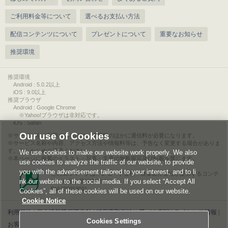
ご利用料金等について
選べるお支払い方法
配信コンテンツについて
プレゼントについて
重要なお知らせ
推奨環境
推奨環境
Android : 5.0.2以上
iOS : 9.0以上
推奨ブラウザ
Android : Google Chrome
※Yahoo!ブラウザは非対応です。
iOS : Safari
Our use of Cookies
サービスをご利用されるには、情報料のほかに通信料が必要になります。
サービス名称や内容、アクセス方法や情報料等は、予告なく変更する場合がありま
す。あらかじめご了承ください。
We use cookies to make our website work properly. We also
本ページに掲載のイラスト・写真・文章の無断複写及び転載を禁じます。
use cookies to analyze the traffic of our website, to provide
you with the advertisement tailored to your interest, and to li
このエルマークは、レコード会社・映像製作会社が提供するコンテ
nk our website to the social media. If you select “Accept All
ンツを示す登録商標です。
RIAJ00013011
Cookies”, all of these cookies will be used on our website.
Cookie Notice
利用規約
|
個人情報等保護方針
|
特定商取引法に基づく表記
|
ライセンス情報
|
Cookies Settings
お客様情報の外部送信について
|
Cookies Settings