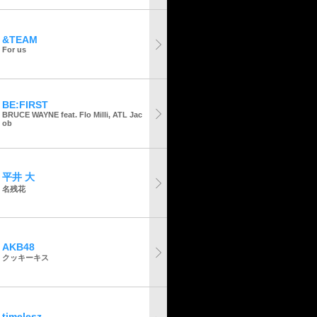
&TEAM
For us
BE:FIRST
BRUCE WAYNE feat. Flo Milli, ATL Jac
ob
平井 大
名残花
AKB48
クッキーキス
timelesz