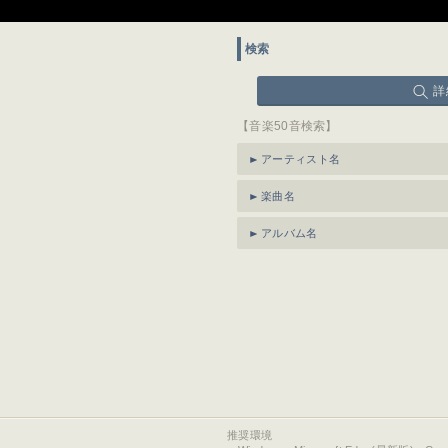
検索
詳
【音楽50音検索】
アーティスト名
楽曲名
アルバム名
推奨環境