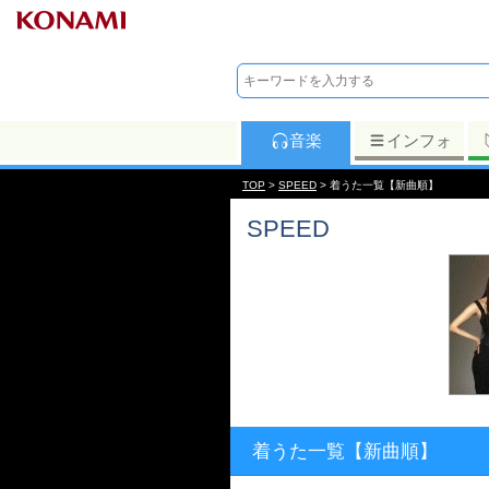
音楽
インフォ
TOP
>
SPEED
> 着うた一覧【新曲順】
SPEED
着うた一覧【新曲順】