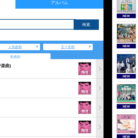
アルバム
NEW
NEW
人気曲順
五十音順
新曲順
楽曲)
NEW
NEW
NEW