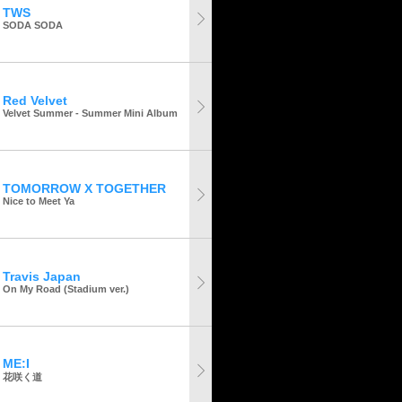
TWS
SODA SODA
Red Velvet
Velvet Summer - Summer Mini Album
TOMORROW X TOGETHER
Nice to Meet Ya
Travis Japan
On My Road (Stadium ver.)
ME:I
花咲く道