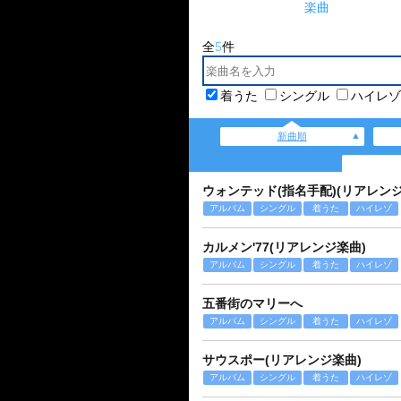
楽曲
全
5
件
着うた
シングル
ハイレゾ
新曲順
ウォンテッド(指名手配)(リアレンジ
アルバム
シングル
着うた
ハイレゾ
カルメン'77(リアレンジ楽曲)
アルバム
シングル
着うた
ハイレゾ
五番街のマリーへ
アルバム
シングル
着うた
ハイレゾ
サウスポー(リアレンジ楽曲)
アルバム
シングル
着うた
ハイレゾ