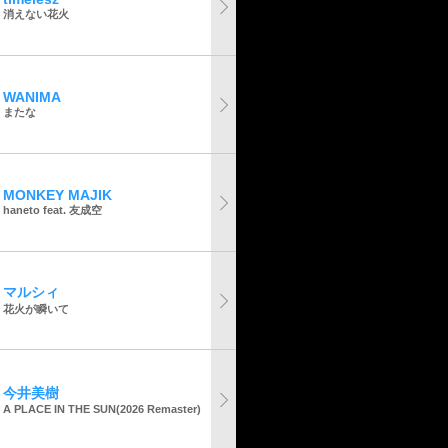
消えない花火
WANIMA
またな
MONKEY MAJIK
haneto feat. 友成空
マルシィ
花火が瞬いて
今井美樹
A PLACE IN THE SUN(2026 Remaster)