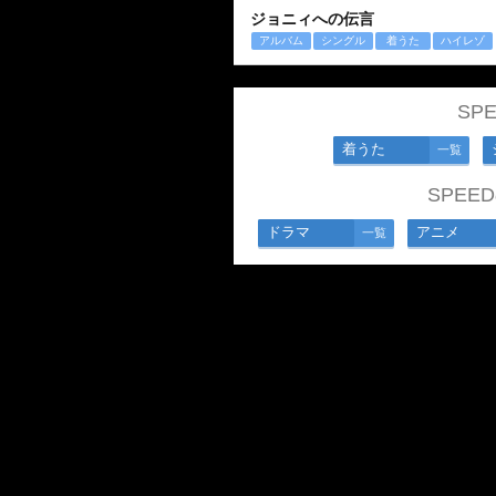
ジョニィへの伝言
アルバム
シングル
着うた
ハイレゾ
SP
着うた
一覧
SPE
ドラマ
アニメ
一覧