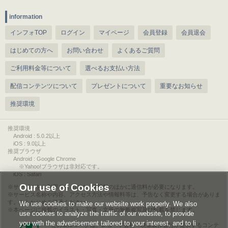
information
インフォTOP
ログイン
マイページ
会員登録
会員退会
はじめての方へ
お問い合わせ
よくあるご質問
ご利用料金等について
選べるお支払い方法
配信コンテンツについて
プレゼントについて
重要なお知らせ
推奨環境
推奨環境
Android : 5.0.2以上
iOS : 9.0以上
推奨ブラウザ
Android : Google Chrome
※Yahoo!ブラウザは非対応です。
iOS : Safari
Our use of Cookies
サービスをご利用されるには、情報料のほかに通信料が必要になります。
サービス名称や内容、アクセス方法や情報料等は、予告なく変更する場合がありま
す。あらかじめご了承ください。
We use cookies to make our website work properly. We also
本ページに掲載のイラスト・写真・文章の無断複写及び転載を禁じます。
use cookies to analyze the traffic of our website, to provide
you with the advertisement tailored to your interest, and to li
このエルマークは、レコード会社・映像製作会社が提供するコンテ