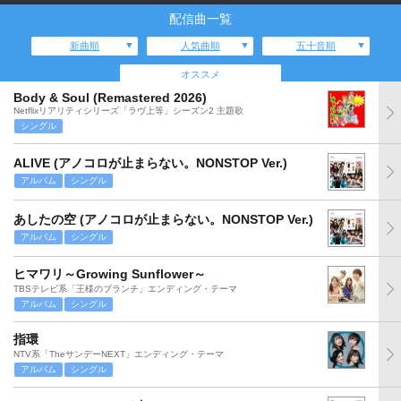
配信曲一覧
新曲順
人気曲順
五十音順
オススメ
Body & Soul (Remastered 2026)
Netflixリアリティシリーズ「ラヴ上等」シーズン2 主題歌
シングル
ALIVE (アノコロが止まらない。NONSTOP Ver.)
アルバム
シングル
あしたの空 (アノコロが止まらない。NONSTOP Ver.)
アルバム
シングル
ヒマワリ～Growing Sunflower～
TBSテレビ系「王様のブランチ」エンディング・テーマ
アルバム
シングル
指環
NTV系「TheサンデーNEXT」エンディング・テーマ
アルバム
シングル