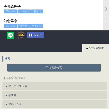
今井絵理子
アルバム
シングル
着うた
知念里奈
シングル
着うた
ハイレゾ
▲ページの先頭へ
検索
詳細検索
【音楽50音検索】
アーティスト名
楽曲名
アルバム名