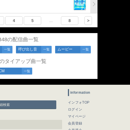
4
5
...
8
>
B48の配信曲一覧
呼び出し音
ムービー
一覧
一覧
一覧
48のタイアップ曲一覧
CM
一覧
information
インフォTOP
細検索
ログイン
マイページ
会員登録