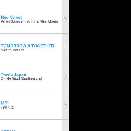
Red Velvet
Velvet Summer - Summer Mini Album
TOMORROW X TOGETHER
Nice to Meet Ya
Travis Japan
On My Road (Stadium ver.)
ME:I
花咲く道