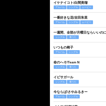
イケナイコト/白間美瑠
アルバム
シングル
ムービー
一番好きな花/吉田朱里
アルバム
シングル
ムービー
一週間、全部が月曜日ならいいの
シングル
着うた
いつもの椅子
アルバム
シングル
命のへそ/Team N
シングル
着うた
イビサガール
シングル
着うた
今ならば/さやみるきー
アルバム
シングル