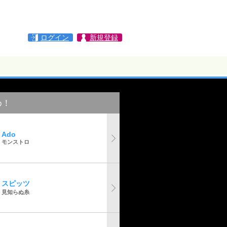
ログイン
新規登録
め！
Ado
モンストロ
スピッツ
見知らぬ糸