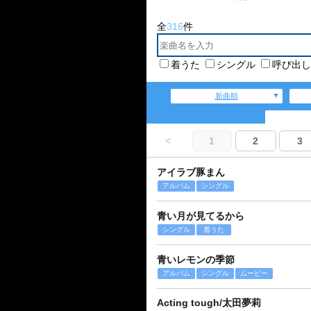
全
316
件
着うた
シングル
呼び出し
新曲順
<
1
2
3
アイラブ豚まん
アルバム
シングル
青い月が見てるから
シングル
着うた
青いレモンの季節
アルバム
シングル
ムービー
Acting tough/太田夢莉