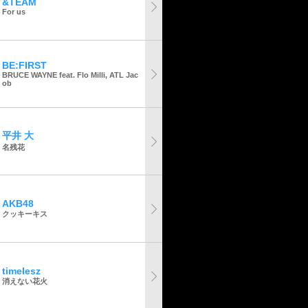
&TEAM
For us
BE:FIRST
BRUCE WAYNE feat. Flo Milli, ATL Jac
ob
平井 大
名残花
AKB48
クッキーキス
timelesz
消えない花火