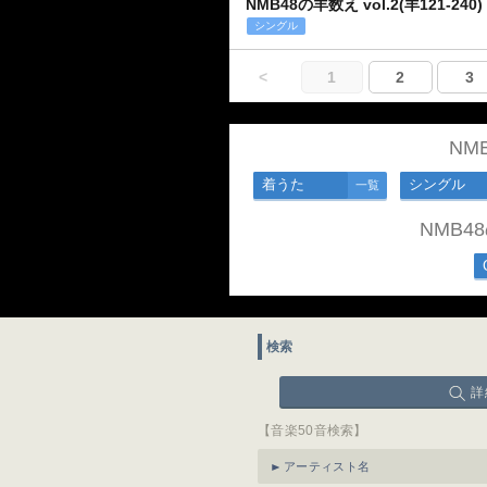
NMB48の羊数え vol.2(羊121-240)
シングル
<
1
2
3
NM
着うた
シングル
一覧
NMB
検索
詳
【音楽50音検索】
アーティスト名