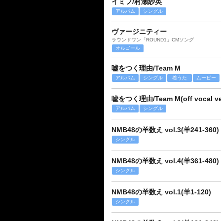
イミフ/村瀬紗英
アルバム
シングル
ヴァージニティー
ラウンドワン「ROUND1」CMソング
オルゴール
嘘をつく理由/Team M
アルバム
シングル
着うた
ムービー
嘘をつく理由/Team M(off vocal ver
アルバム
シングル
NMB48の羊数え vol.3(羊241-360)
シングル
NMB48の羊数え vol.4(羊361-480)
シングル
NMB48の羊数え vol.1(羊1-120)
シングル