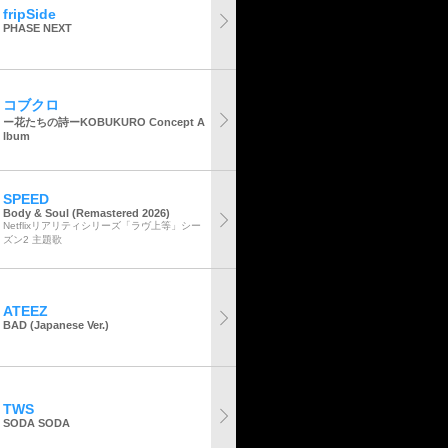
fripSide
PHASE NEXT
コブクロ
ー花たちの詩ーKOBUKURO Concept A
lbum
SPEED
Body & Soul (Remastered 2026)
Netflixリアリティシリーズ「ラヴ上等」シー
ズン2 主題歌
ATEEZ
BAD (Japanese Ver.)
TWS
SODA SODA