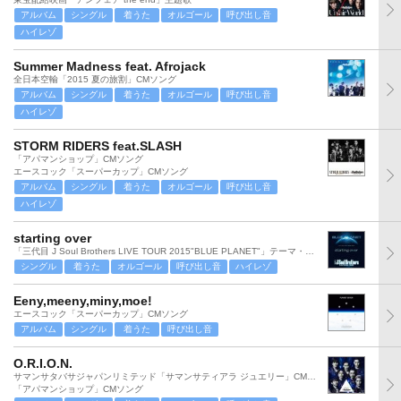
アルバム
シングル
着うた
オルゴール
呼び出し音
ハイレゾ
Summer Madness feat. Afrojack
全日本空輸「2015 夏の旅割」CMソング
アルバム
シングル
着うた
オルゴール
呼び出し音
ハイレゾ
STORM RIDERS feat.SLASH
「アパマンショップ」CMソング
エースコック「スーパーカップ」CMソング
アルバム
シングル
着うた
オルゴール
呼び出し音
ハイレゾ
starting over
「三代目 J Soul Brothers LIVE TOUR 2015"BLUE PLANET"」テーマ・ソング
シングル
着うた
オルゴール
呼び出し音
ハイレゾ
Eeny,meeny,miny,moe!
エースコック「スーパーカップ」CMソング
アルバム
シングル
着うた
呼び出し音
O.R.I.O.N.
サマンサタバサジャパンリミテッド「サマンサティアラ ジュエリー」CMソング
「アパマンショップ」CMソング