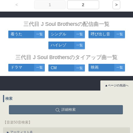
<
1
2
>
三代目 J Soul Brothersの配信曲一覧
着うた
シングル
呼び出し音
一覧
一覧
一覧
ハイレゾ
一覧
三代目 J Soul Brothersのタイアップ曲一覧
ドラマ
映画
一覧
CM
一覧
一覧
▲ページの先頭へ
検索
詳細検索
【音楽50音検索】
アーティスト名