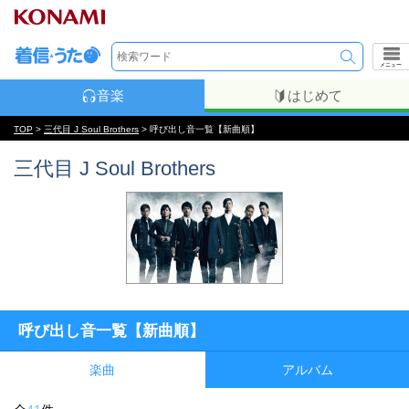
メニュー
音楽
はじめて
TOP
>
三代目 J Soul Brothers
> 呼び出し音一覧【新曲順】
三代目 J Soul Brothers
呼び出し音一覧【新曲順】
楽曲
アルバム