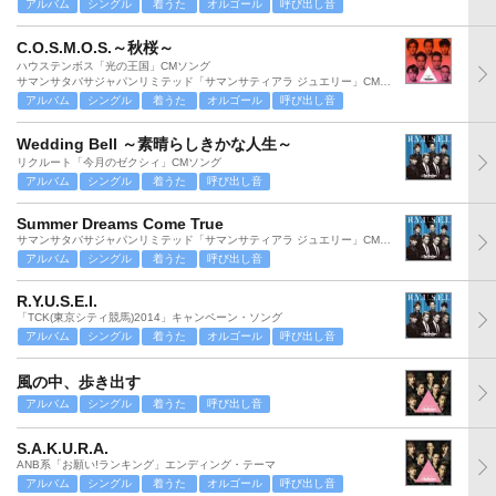
アルバム
シングル
着うた
オルゴール
呼び出し音
C.O.S.M.O.S.～秋桜～
ハウステンボス「光の王国」CMソング
サマンサタバサジャパンリミテッド「サマンサティアラ ジュエリー」CMソング
アルバム
シングル
着うた
オルゴール
呼び出し音
Wedding Bell ～素晴らしきかな人生～
リクルート「今月のゼクシィ」CMソング
アルバム
シングル
着うた
呼び出し音
Summer Dreams Come True
サマンサタバサジャパンリミテッド「サマンサティアラ ジュエリー」CMソング
アルバム
シングル
着うた
呼び出し音
R.Y.U.S.E.I.
「TCK(東京シティ競馬)2014」キャンペーン・ソング
アルバム
シングル
着うた
オルゴール
呼び出し音
風の中、歩き出す
アルバム
シングル
着うた
呼び出し音
S.A.K.U.R.A.
ANB系「お願い!ランキング」エンディング・テーマ
アルバム
シングル
着うた
オルゴール
呼び出し音