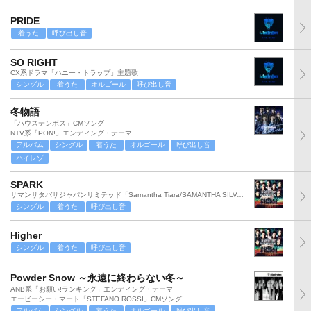
PRIDE
着うた
呼び出し音
SO RIGHT
CX系ドラマ「ハニー・トラップ」主題歌
シングル
着うた
オルゴール
呼び出し音
冬物語
「ハウステンボス」CMソング
NTV系「PON!」エンディング・テーマ
アルバム
シングル
着うた
オルゴール
呼び出し音
ハイレゾ
SPARK
サマンサタバサジャパンリミテッド「Samantha Tiara/SAMANTHA SILVA」CMソング
シングル
着うた
呼び出し音
Higher
シングル
着うた
呼び出し音
Powder Snow ～永遠に終わらない冬～
ANB系「お願い!ランキング」エンディング・テーマ
エービーシー・マート「STEFANO ROSSI」CMソング
アルバム
シングル
着うた
オルゴール
呼び出し音