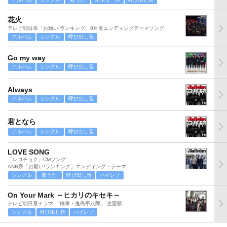
花火
テレビ朝日系「お願い!ランキング」8月度エンディングテーマソング
アルバム
シングル
呼び出し音
Go my way
アルバム
シングル
呼び出し音
Always
アルバム
シングル
呼び出し音
君となら
アルバム
シングル
呼び出し音
LOVE SONG
「レコチョク」CMソング
ANB系「お願い!ランキング」エンディング・テーマ
シングル
着うた
呼び出し音
ハイレゾ
On Your Mark ～ヒカリのキセキ～
テレビ朝日系ドラマ 「検事・鬼島平八郎」 主題歌
シングル
呼び出し音
ハイレゾ