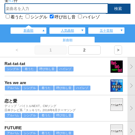
全
41
件
着うた
シングル
呼び出し音
ハイレゾ
新曲順
人気曲順
五十音順
新曲順
<
1
2
>
Rat-tat-tat
シングル
着うた
呼び出し音
ハイレゾ
Yes we are
アルバム
シングル
着うた
呼び出し音
ハイレゾ
恋と愛
ディップ「バイトルNEXT」CMソング
日本テレビ系『スッキリ!!』2018年6月テーマソング
アルバム
シングル
着うた
呼び出し音
FUTURE
アルバム
シングル
着うた
呼び出し音