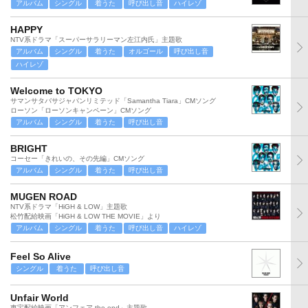
アルバム
シングル
着うた
呼び出し音
ハイレゾ
HAPPY
NTV系ドラマ「スーパーサラリーマン左江内氏」主題歌
アルバム
シングル
着うた
オルゴール
呼び出し音
ハイレゾ
Welcome to TOKYO
サマンサタバサジャパンリミテッド「Samantha Tiara」CMソング
ローソン「ローソンキャンペーン」CMソング
アルバム
シングル
着うた
呼び出し音
BRIGHT
コーセー「きれいの、その先編」CMソング
アルバム
シングル
着うた
呼び出し音
MUGEN ROAD
NTV系ドラマ「HiGH & LOW」主題歌
松竹配給映画「HiGH & LOW THE MOVIE」より
アルバム
シングル
着うた
呼び出し音
ハイレゾ
Feel So Alive
シングル
着うた
呼び出し音
Unfair World
東宝配給映画「アンフェア the end」主題歌