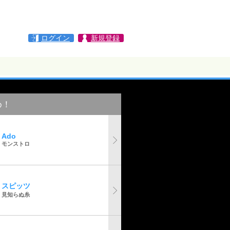
ログイン
新規登録
め！
Ado
モンストロ
スピッツ
見知らぬ糸