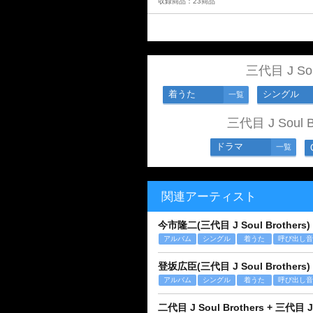
収録商品：23商品
三代目 J So
着うた
シングル
一覧
三代目 J Soul
ドラマ
一覧
関連アーティスト
今市隆二(三代目 J Soul Brothers)
アルバム
シングル
着うた
呼び出し音
登坂広臣(三代目 J Soul Brothers)
アルバム
シングル
着うた
呼び出し音
二代目 J Soul Brothers + 三代目 J 