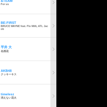
&TEAM
For us
BE:FIRST
BRUCE WAYNE feat. Flo Milli, ATL Jac
ob
平井 大
名残花
AKB48
クッキーキス
timelesz
消えない花火