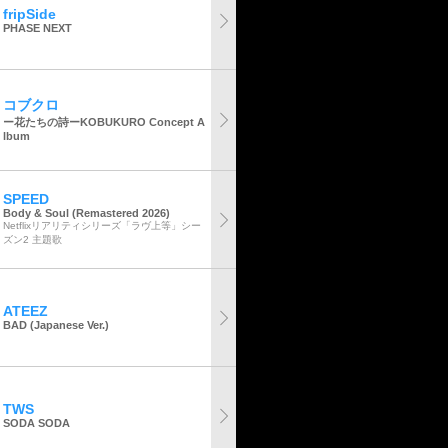
fripSide
PHASE NEXT
コブクロ
ー花たちの詩ーKOBUKURO Concept A
lbum
SPEED
Body & Soul (Remastered 2026)
Netflixリアリティシリーズ「ラヴ上等」シー
ズン2 主題歌
ATEEZ
BAD (Japanese Ver.)
TWS
SODA SODA