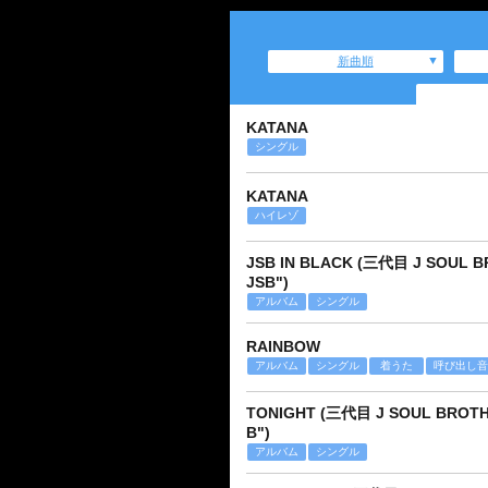
新曲順
KATANA
シングル
KATANA
ハイレゾ
JSB IN BLACK (三代目 J SOUL BR
JSB")
アルバム
シングル
RAINBOW
アルバム
シングル
着うた
呼び出し音
TONIGHT (三代目 J SOUL BROTHER
B")
アルバム
シングル