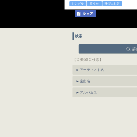
シングル
着うた
呼び出し音
検索
詳
【音楽50音検索】
アーティスト名
楽曲名
アルバム名