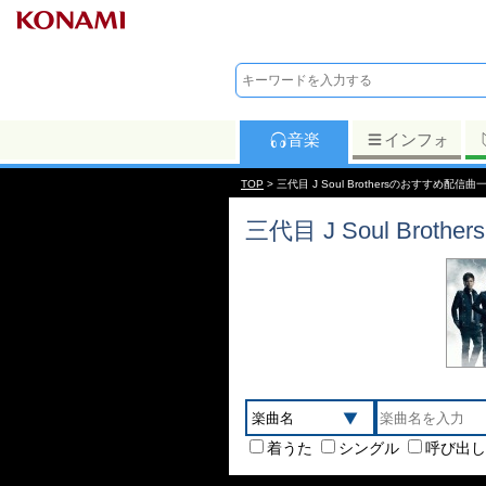
音楽
インフォ
TOP
> 三代目 J Soul Brothersのおすすめ配信曲
三代目 J Soul Brothers
着うた
シングル
呼び出し