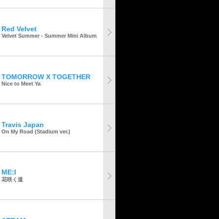
Red Velvet
Velvet Summer - Summer Mini Album
TOMORROW X TOGETHER
Nice to Meet Ya
Travis Japan
On My Road (Stadium ver.)
ME:I
花咲く道