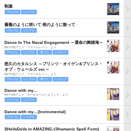
制服
アルバム
シングル
薔薇のように咲いて 桜のように散って
アルバム
シングル
Dance In The Naval Engagement ～運命の舞踏海～
MXTV他アニメ「アズールレーン」より
アルバム
シングル
着うた
ハイレゾ
悠久のカタルシス ～プリンツ・オイゲン&プリンス・
オブ・ウェールズ ver.～
MXTV他アニメ「アズールレーン」より
アルバム
シングル
着うた
ハイレゾ
Dance with my…
MXTV他アニメ「ボールルームへようこそ」より
アルバム
シングル
Dance with my…(Instrumental)
アルバム
シングル
SHaVaDaVa in AMAZING♪(Shamanic Spell Form)