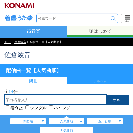
メニュー
音楽
はじめて
TOP
>
佐倉綾音
> 配信曲一覧【人気曲順】
佐倉綾音
配信曲一覧【人気曲順】
楽曲
アルバム
全
14
件
着うた
シングル
ハイレゾ
新曲順
人気曲順
五十音順
人気曲順