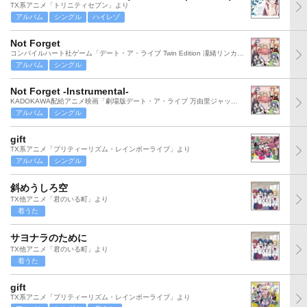
TX系アニメ「トリニティセブン」より
アルバム
シングル
ハイレゾ
Not Forget
コンパイルハート社ゲーム「デート・ア・ライブ Twin Edition 凜緒リンカーネイション」より
アルバム
シングル
Not Forget -Instrumental-
KADOKAWA配給アニメ映画「劇場版デート・ア・ライブ 万由里ジャッジメント」より
アルバム
シングル
gift
TX系アニメ「プリティーリズム・レインボーライブ」より
アルバム
シングル
斜めうしろ空
TX他アニメ「君のいる町」より
着うた
サヨナラのために
TX他アニメ「君のいる町」より
着うた
gift
TX系アニメ「プリティーリズム・レインボーライブ」より