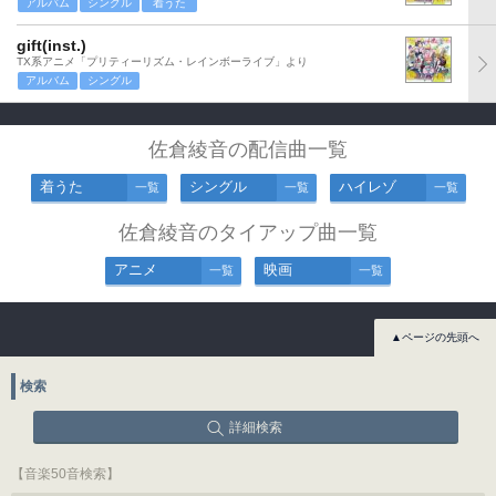
アルバム
シングル
着うた
gift(inst.)
TX系アニメ「プリティーリズム・レインボーライブ」より
アルバム
シングル
佐倉綾音の配信曲一覧
着うた
シングル
ハイレゾ
一覧
一覧
一覧
佐倉綾音のタイアップ曲一覧
アニメ
映画
一覧
一覧
▲ページの先頭へ
検索
詳細検索
【音楽50音検索】