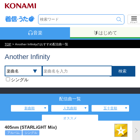
メニュー
音楽
はじめて
TOP
> Another Infinityのおすすめ配信曲一覧
Another Infinity
シングル
配信曲一覧
新曲順
人気曲順
五十音順
オススメ
405nm (STARLiGHT Mix)
アルバム
シングル