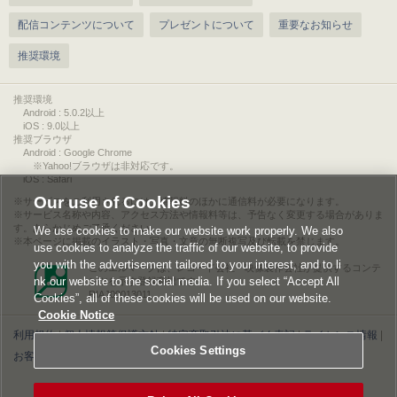
配信コンテンツについて
プレゼントについて
重要なお知らせ
推奨環境
推奨環境
Android : 5.0.2以上
iOS : 9.0以上
推奨ブラウザ
Android : Google Chrome
※Yahoo!ブラウザは非対応です。
iOS : Safari
Our use of Cookies
サービスをご利用されるには、情報料のほかに通信料が必要になります。
サービス名称や内容、アクセス方法や情報料等は、予告なく変更する場合がありま
す。あらかじめご了承ください。
We use cookies to make our website work properly. We also
本ページに掲載のイラスト・写真・文章の無断複写及び転載を禁じます。
use cookies to analyze the traffic of our website, to provide
you with the advertisement tailored to your interest, and to li
このエルマークは、レコード会社・映像製作会社が提供するコンテ
nk our website to the social media. If you select “Accept All
ンツを示す登録商標です。
RIAJ00013011
Cookies”, all of these cookies will be used on our website.
Cookie Notice
利用規約
|
個人情報等保護方針
|
特定商取引法に基づく表記
|
ライセンス情報
|
Cookies Settings
お客様情報の外部送信について
|
Cookies Settings
©2026 Konami Digital Entertainment