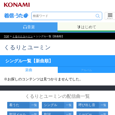
メニュー
音楽
はじめて
TOP
>
くるりとユーミン
> シングル一覧【新曲順】
くるりとユーミン
シングル一覧【新曲順】
楽曲
アルバム
※お探しのコンテンツは見つかりませんでした。
くるりとユーミンの配信曲一覧
着うた
シングル
呼び出し音
一覧
一覧
一覧
歌詞メール
歌詞
ムービー
一覧
一覧
一覧