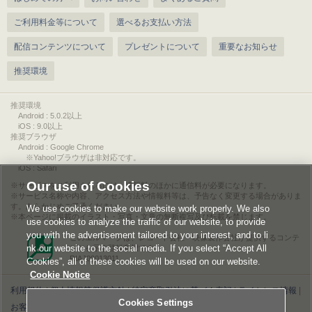
ご利用料金等について
選べるお支払い方法
配信コンテンツについて
プレゼントについて
重要なお知らせ
推奨環境
推奨環境
Android : 5.0.2以上
iOS : 9.0以上
推奨ブラウザ
Android : Google Chrome
※Yahoo!ブラウザは非対応です。
iOS : Safari
Our use of Cookies
サービスをご利用されるには、情報料のほかに通信料が必要になります。
サービス名称や内容、アクセス方法や情報料等は、予告なく変更する場合がありま
す。あらかじめご了承ください。
We use cookies to make our website work properly. We also
本ページに掲載のイラスト・写真・文章の無断複写及び転載を禁じます。
use cookies to analyze the traffic of our website, to provide
you with the advertisement tailored to your interest, and to li
このエルマークは、レコード会社・映像製作会社が提供するコンテ
nk our website to the social media. If you select “Accept All
ンツを示す登録商標です。
RIAJ00013011
Cookies”, all of these cookies will be used on our website.
Cookie Notice
利用規約
|
個人情報等保護方針
|
特定商取引法に基づく表記
|
ライセンス情報
|
Cookies Settings
お客様情報の外部送信について
|
Cookies Settings