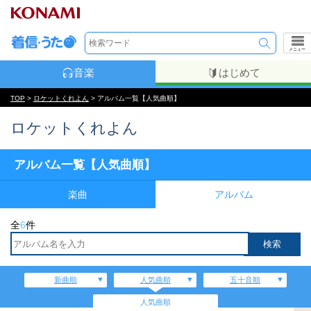
メニュー
音楽
はじめて
TOP
>
ロケットくれよん
> アルバム一覧【人気曲順】
ロケットくれよん
アルバム一覧【人気曲順】
楽曲
アルバム
全
6
件
新曲順
人気曲順
五十音順
人気曲順