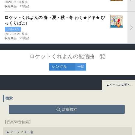
2020.05.13 発売
収録商品：17商品
ロケットくれよんの 春・夏・秋・冬 わく★ドキ★ び
っくりばこ!
アルバム
2017.06.21 発売
収録商品：22商品
ロケットくれよんの配信曲一覧
シングル
一覧
▲ページの先頭へ
検索
詳細検索
【音楽50音検索】
アーティスト名