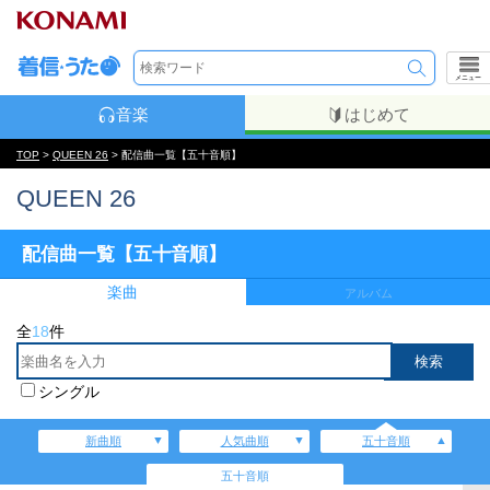
メニュー
音楽
はじめて
TOP
>
QUEEN 26
> 配信曲一覧【五十音順】
QUEEN 26
配信曲一覧【五十音順】
楽曲
アルバム
全
18
件
シングル
新曲順
人気曲順
五十音順
五十音順