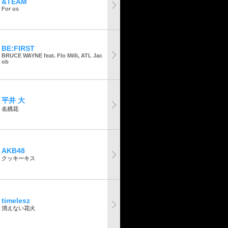
&TEAM
For us
BE:FIRST
BRUCE WAYNE feat. Flo Milli, ATL Jac
ob
平井 大
名残花
AKB48
クッキーキス
timelesz
消えない花火