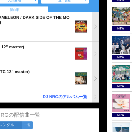
人気曲順
五十音順
新曲順
HAMELEON / DARK SIDE OF THE MO
)
NEW
12" master)
NEW
TC 12" master)
NEW
DJ NRGのアルバム一覧
 NRGの配信曲一覧
NEW
シングル
一覧