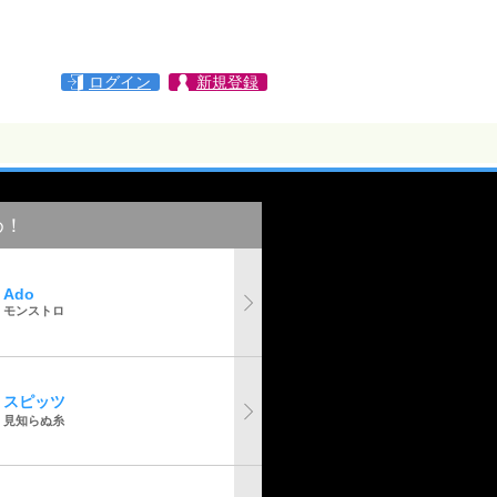
ログイン
新規登録
め！
Ado
モンストロ
スピッツ
見知らぬ糸