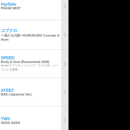
fripSide
PHASE NEXT
コブクロ
ー花たちの詩ーKOBUKURO Concept A
lbum
SPEED
Body & Soul (Remastered 2026)
Netflixリアリティシリーズ「ラヴ上等」シー
ズン2 主題歌
ATEEZ
BAD (Japanese Ver.)
TWS
SODA SODA