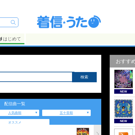
はじめて
おすす
NEW
配信曲一覧
人気曲順
五十音順
NEW
オススメ