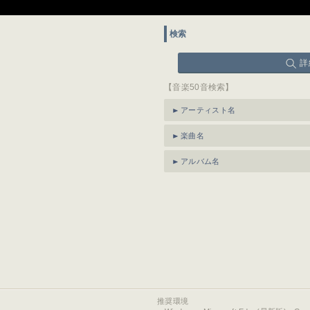
検索
詳
【音楽50音検索】
アーティスト名
楽曲名
アルバム名
推奨環境