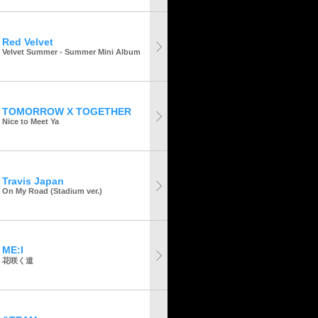
Red Velvet
Velvet Summer - Summer Mini Album
TOMORROW X TOGETHER
Nice to Meet Ya
Travis Japan
On My Road (Stadium ver.)
ME:I
花咲く道