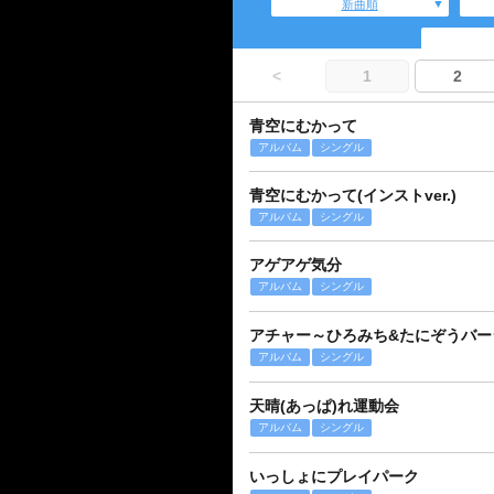
新曲順
<
1
2
青空にむかって
アルバム
シングル
青空にむかって(インストver.)
アルバム
シングル
アゲアゲ気分
アルバム
シングル
アチャー～ひろみち&たにぞうバー
アルバム
シングル
天晴(あっぱ)れ運動会
アルバム
シングル
いっしょにプレイパーク