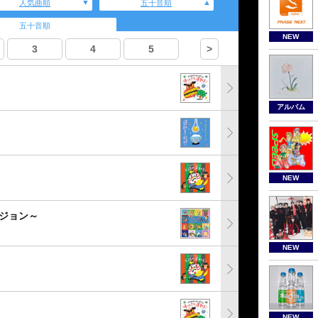
人気曲順
五十音順
五十音順
NEW
3
4
5
>
アルバム
NEW
ジョン～
NEW
NEW