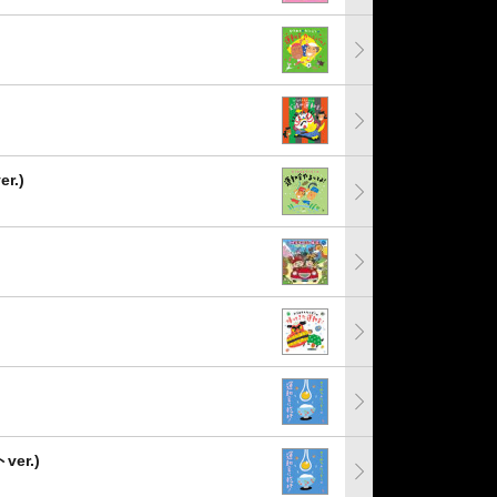
.)
er.)