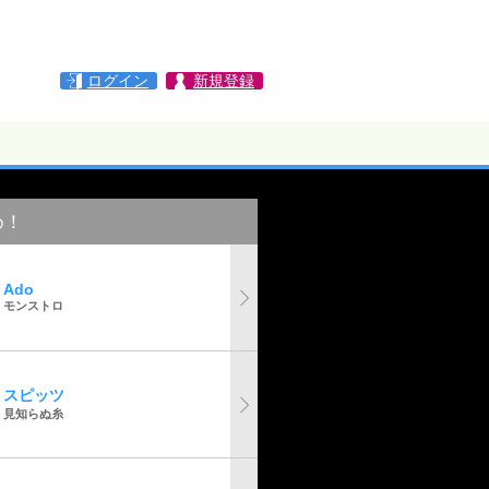
ログイン
新規登録
め！
Ado
モンストロ
スピッツ
見知らぬ糸