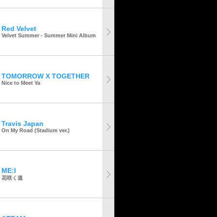
Red Velvet
Velvet Summer - Summer Mini Album
TOMORROW X TOGETHER
Nice to Meet Ya
Travis Japan
On My Road (Stadium ver.)
ME:I
花咲く道