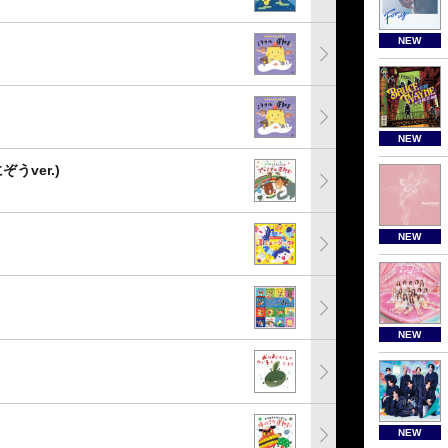
NEW
NEW
うver.)
NEW
NEW
NEW