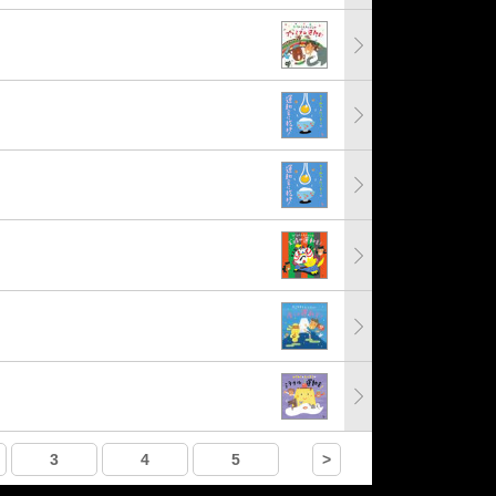
3
4
5
>