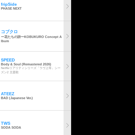
fripSide
PHASE NEXT
コブクロ
ー花たちの詩ーKOBUKURO Concept A
lbum
SPEED
Body & Soul (Remastered 2026)
Netflixリアリティシリーズ「ラヴ上等」シー
ズン2 主題歌
ATEEZ
BAD (Japanese Ver.)
TWS
SODA SODA