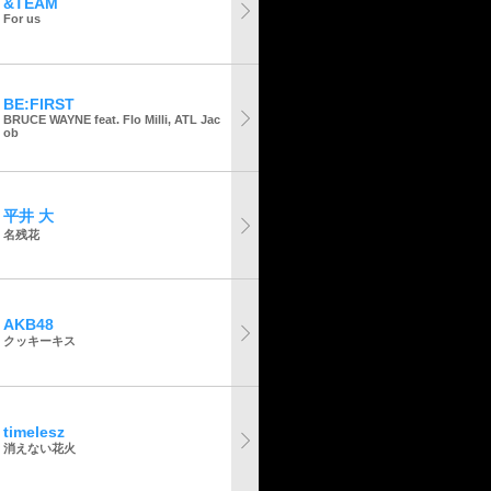
&TEAM
For us
BE:FIRST
BRUCE WAYNE feat. Flo Milli, ATL Jac
ob
平井 大
名残花
AKB48
クッキーキス
timelesz
消えない花火