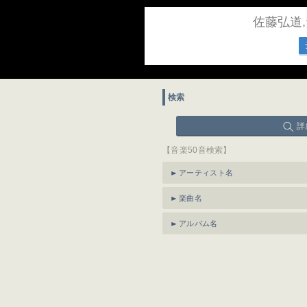
佐藤弘道
検索
詳
【音楽50音検索】
アーティスト名
楽曲名
アルバム名