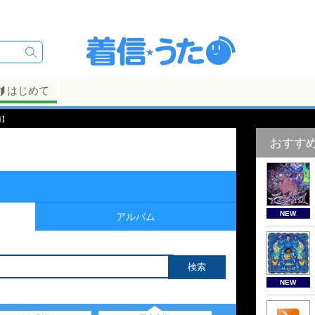
はじめて
順】
おすす
NEW
アルバム
NEW