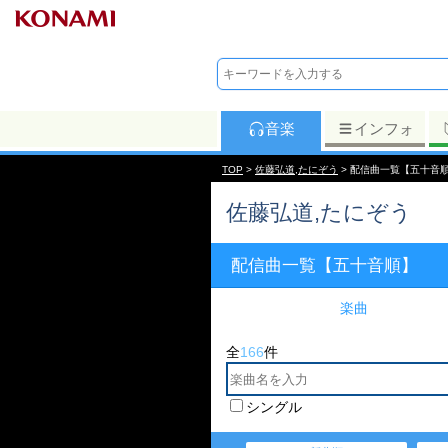
音楽
インフォ
TOP
>
佐藤弘道,たにぞう
> 配信曲一覧【五十音
佐藤弘道,たにぞう
配信曲一覧【五十音順】
楽曲
全
166
件
シングル