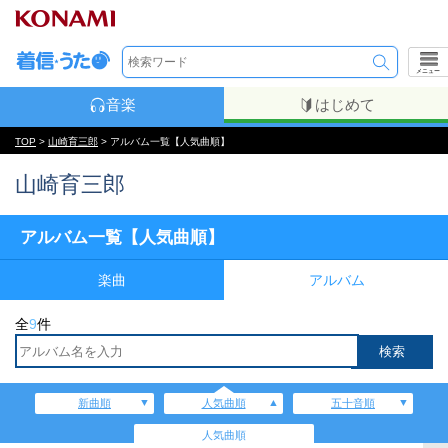
メニュー
音楽
はじめて
TOP
>
山崎育三郎
> アルバム一覧【人気曲順】
山崎育三郎
アルバム一覧【人気曲順】
楽曲
アルバム
全
9
件
新曲順
人気曲順
五十音順
人気曲順