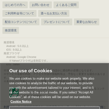
はじめての方へ
お問い合わせ
よくあるご質問
ご利用料金等について
選べるお支払い方法
配信コンテンツについて
プレゼントについて
重要なお知らせ
推奨環境
推奨環境
Android : 5.0.2以上
iOS : 9.0以上
推奨ブラウザ
Android : Google Chrome
※Yahoo!ブラウザは非対応です。
iOS : Safari
Our use of Cookies
サービスをご利用されるには、情報料のほかに通信料が必要になります。
サービス名称や内容、アクセス方法や情報料等は、予告なく変更する場合がありま
す。あらかじめご了承ください。
We use cookies to make our website work properly. We also
本ページに掲載のイラスト・写真・文章の無断複写及び転載を禁じます。
use cookies to analyze the traffic of our website, to provide
you with the advertisement tailored to your interest, and to li
このエルマークは、レコード会社・映像製作会社が提供するコンテ
nk our website to the social media. If you select “Accept All
ンツを示す登録商標です。
RIAJ00013011
Cookies”, all of these cookies will be used on our website.
Cookie Notice
利用規約
|
個人情報等保護方針
|
特定商取引法に基づく表記
|
ライセンス情報
|