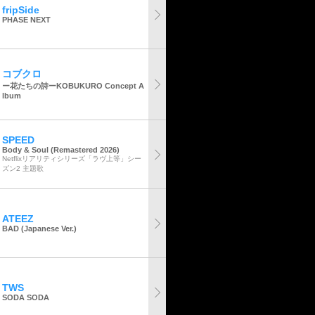
fripSide
PHASE NEXT
コブクロ
ー花たちの詩ーKOBUKURO Concept A
lbum
SPEED
Body & Soul (Remastered 2026)
Netflixリアリティシリーズ「ラヴ上等」シー
ズン2 主題歌
ATEEZ
BAD (Japanese Ver.)
TWS
SODA SODA