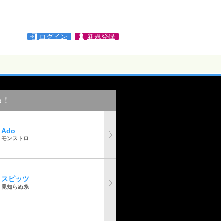
ログイン
新規登録
め！
Ado
モンストロ
スピッツ
見知らぬ糸