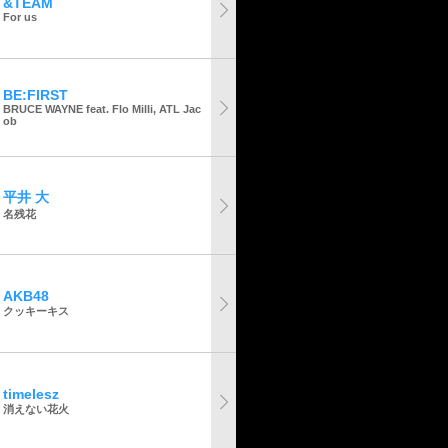
&TEAM
For us
BE:FIRST
BRUCE WAYNE feat. Flo Milli, ATL Jac
ob
平井 大
名残花
AKB48
クッキーキス
timelesz
消えない花火