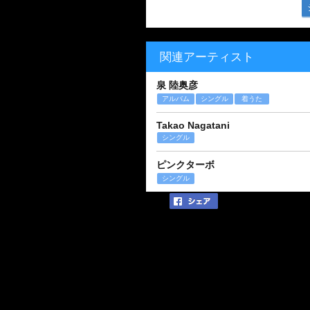
関連アーティスト
泉 陸奥彦
アルバム
シングル
着うた
Takao Nagatani
シングル
ピンクターボ
シングル