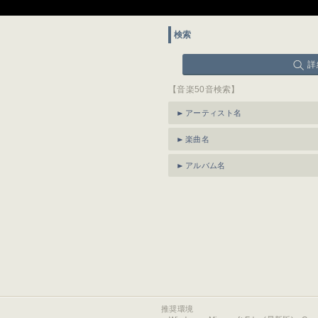
検索
詳
【音楽50音検索】
アーティスト名
楽曲名
アルバム名
推奨環境