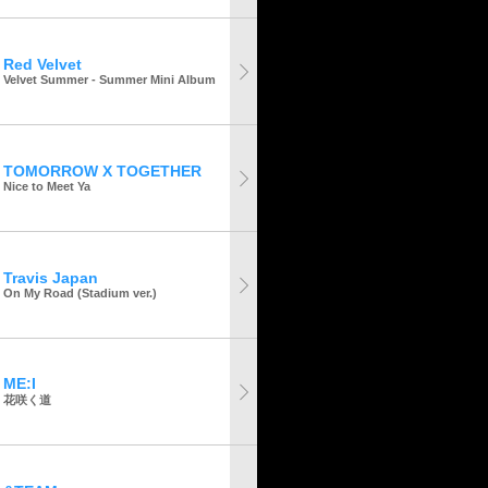
Red Velvet
Velvet Summer - Summer Mini Album
TOMORROW X TOGETHER
Nice to Meet Ya
Travis Japan
On My Road (Stadium ver.)
ME:I
花咲く道