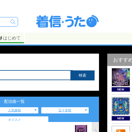
はじめて
おすす
NEW
配信曲一覧
人気曲順
五十音順
NEW
オススメ