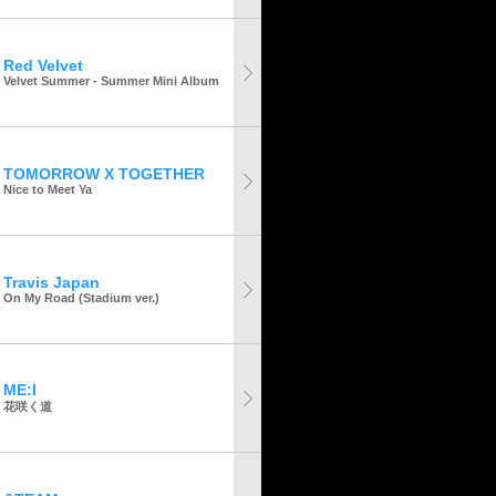
Red Velvet
Velvet Summer - Summer Mini Album
TOMORROW X TOGETHER
Nice to Meet Ya
Travis Japan
On My Road (Stadium ver.)
ME:I
花咲く道