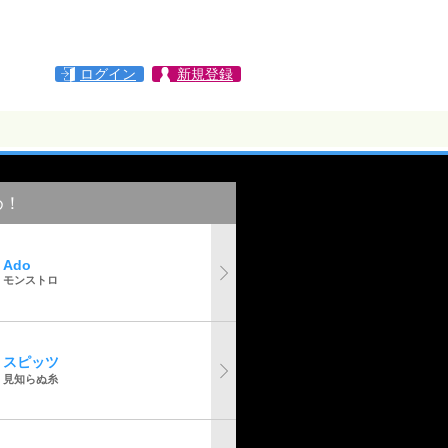
ログイン
新規登録
め！
Ado
モンストロ
スピッツ
見知らぬ糸