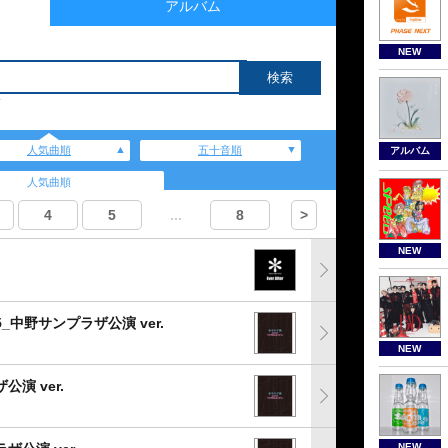
アルバム
NEW
人気曲順
五十音順
アルバム
人気曲順
4
5
...
8
>
NEW
90525_中野サンプラザ公演 ver.
NEW
公演 ver.
NEW