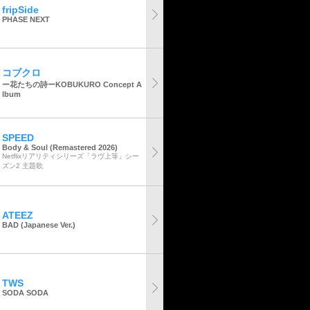
fripSide
PHASE NEXT
コブクロ
ー花たちの詩ーKOBUKURO Concept A
lbum
SPEED
Body & Soul (Remastered 2026)
Netflixリアリティシリーズ「ラヴ上等」シー
ズン2 主題歌
ATEEZ
BAD (Japanese Ver.)
TWS
SODA SODA