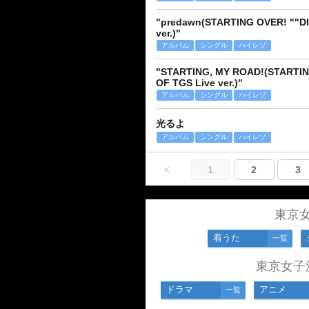
"predawn(STARTING OVER! ""D
ver.)"
アルバム
シングル
ハイレゾ
"STARTING, MY ROAD!(STARTI
OF TGS Live ver.)"
アルバム
シングル
ハイレゾ
光るよ
アルバム
シングル
ハイレゾ
<
1
2
3
東京
着うた
一覧
東京女子
ドラマ
アニメ
一覧