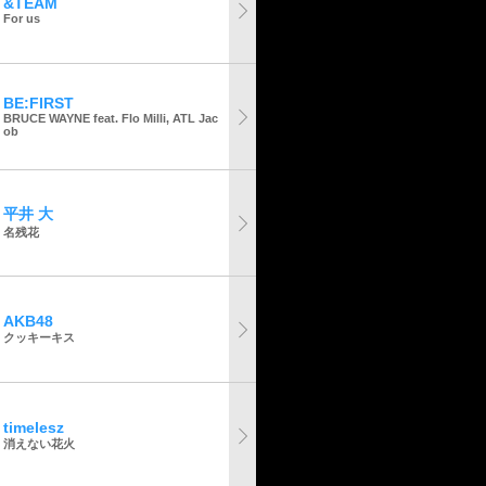
&TEAM
For us
BE:FIRST
BRUCE WAYNE feat. Flo Milli, ATL Jac
ob
平井 大
名残花
AKB48
クッキーキス
timelesz
消えない花火