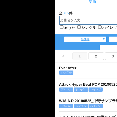
楽曲
全
315
件
着うた
シングル
ハイレゾ
新曲順
<
1
2
3
Ever After
シングル
Attack Hyper Beat POP 201
アルバム
シングル
ハイレゾ
W.M.A.D 20190525_中野サンプラザ
アルバム
シングル
ハイレゾ