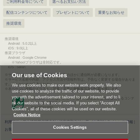
ご利用料金等について
選べるお支払い方法
配信コンテンツについて
プレゼントについて
重要なお知らせ
推奨環境
推奨環境
Android : 5.0.2以上
iOS : 9.0以上
推奨ブラウザ
Android : Google Chrome
※Yahoo!ブラウザは非対応です。
iOS : Safari
Our use of Cookies
サービスをご利用されるには、情報料のほかに通信料が必要になります。
サービス名称や内容、アクセス方法や情報料等は、予告なく変更する場合がありま
す。あらかじめご了承ください。
We use cookies to make our website work properly. We also
本ページに掲載のイラスト・写真・文章の無断複写及び転載を禁じます。
use cookies to analyze the traffic of our website, to provide
you with the advertisement tailored to your interest, and to li
このエルマークは、レコード会社・映像製作会社が提供するコンテ
nk our website to the social media. If you select “Accept All
ンツを示す登録商標です。
RIAJ00013011
Cookies”, all of these cookies will be used on our website.
Cookie Notice
利用規約
|
個人情報等保護方針
|
特定商取引法に基づく表記
|
ライセンス情報
|
Cookies Settings
お客様情報の外部送信について
|
Cookies Settings