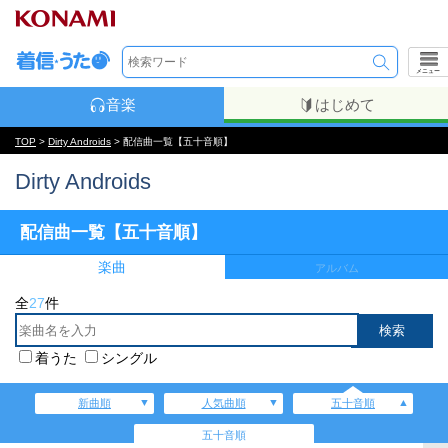
メニュー
音楽
はじめて
TOP
>
Dirty Androids
> 配信曲一覧【五十音順】
Dirty Androids
配信曲一覧【五十音順】
楽曲
アルバム
全
27
件
着うた
シングル
新曲順
人気曲順
五十音順
五十音順