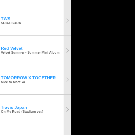
TWS
SODA SODA
Red Velvet
Velvet Summer - Summer Mini Album
TOMORROW X TOGETHER
Nice to Meet Ya
Travis Japan
On My Road (Stadium ver.)