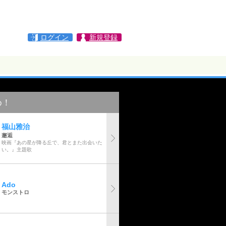
ログイン
新規登録
め！
福山雅治
邂逅
映画『あの星が降る丘で、君とまた出会いた
い。』主題歌
Ado
モンストロ