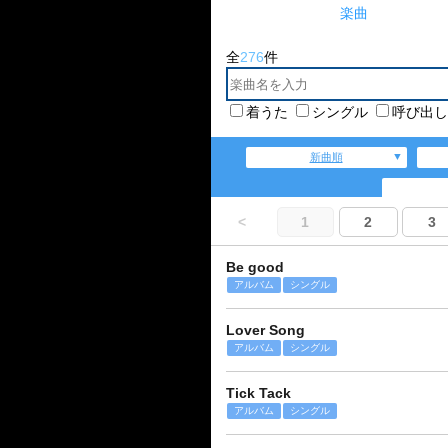
楽曲
全
276
件
着うた
シングル
呼び出し
新曲順
<
1
2
3
Be good
アルバム
シングル
Lover Song
アルバム
シングル
Tick Tack
アルバム
シングル