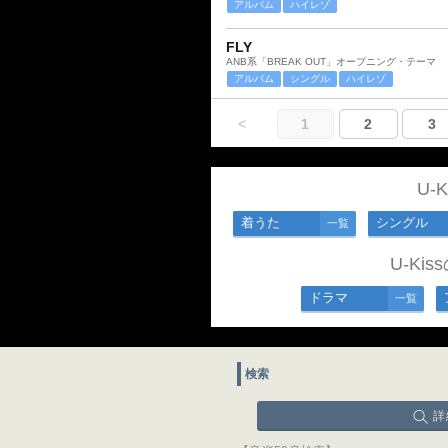
アルバム
ハイレゾ
FLY
ANB系「BREAK OUT」オープニング・テーマ
アルバム
シングル
ハイレゾ
<
1
2
3
U-
着うた
シングル
一覧
U-Ki
ドラマ
一覧
検索
詳