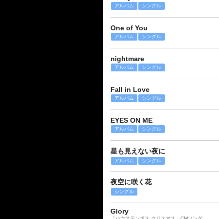
アルバム
シングル
One of You
アルバム
シングル
nightmare
アルバム
シングル
Fall in Love
アルバム
シングル
EYES ON ME
アルバム
シングル
星も見えない夜に
アルバム
シングル
夜空に咲く花
シングル
Glory
「ハウステンボス クリスマス」CMソング