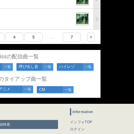
4
5
...
7
>
Kissの配信曲一覧
呼び出し音
ハイレゾ
一覧
一覧
一覧
ssのタイアップ曲一覧
アニメ
一覧
CM
一覧
information
インフォTOP
細検索
ログイン