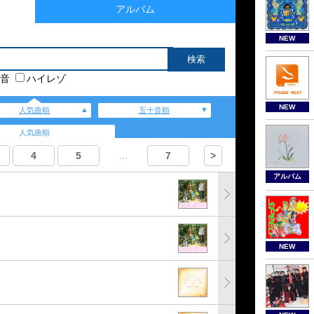
アルバム
NEW
音
ハイレゾ
NEW
人気曲順
五十音順
人気曲順
4
5
...
7
>
アルバム
NEW