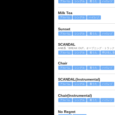
アルバム
シングル
着うた
ハイレゾ
Milk Tea
アルバム
シングル
ハイレゾ
Sunset
アルバム
シングル
着うた
ハイレゾ
SCANDAL
ANB系「BREAK OUT」オープニング・トラック
アルバム
シングル
着うた
呼び出し音
Chair
アルバム
シングル
着うた
ハイレゾ
SCANDAL(Instrumental)
アルバム
シングル
着うた
ハイレゾ
Chair(Instrumental)
アルバム
シングル
着うた
ハイレゾ
No Regret