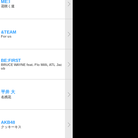
ME:I
花咲く道
&TEAM
For us
BE:FIRST
BRUCE WAYNE feat. Flo Milli, ATL Jac
ob
平井 大
名残花
AKB48
クッキーキス