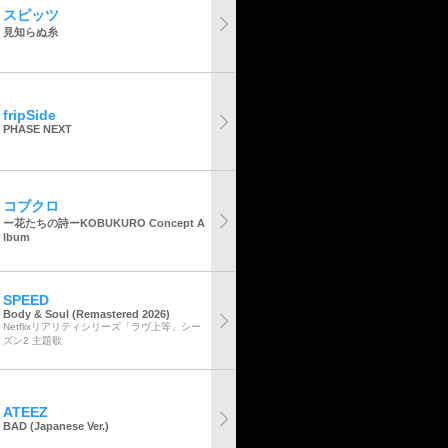
スピッツ
見知らぬ糸
fripSide
PHASE NEXT
コブクロ
ー花たちの詩ーKOBUKURO Concept A
lbum
SPEED
Body & Soul (Remastered 2026)
Netflixリアリティシリーズ「ラヴ上等」シー
ズン2 主題歌
ATEEZ
BAD (Japanese Ver.)