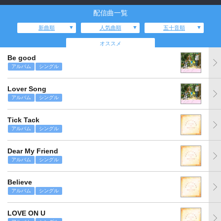
配信曲一覧
新曲順
人気曲順
五十音順
オススメ
Be good
アルバム
シングル
Lover Song
アルバム
シングル
Tick Tack
アルバム
シングル
Dear My Friend
アルバム
シングル
Believe
アルバム
シングル
LOVE ON U