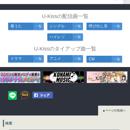
U-Kissの配信曲一覧
着うた
シングル
呼び出し音
一覧
一覧
一覧
ハイレゾ
一覧
U-Kissのタイアップ曲一覧
ドラマ
アニメ
一覧
一覧
CM
一覧
▲ページの先頭へ
検索