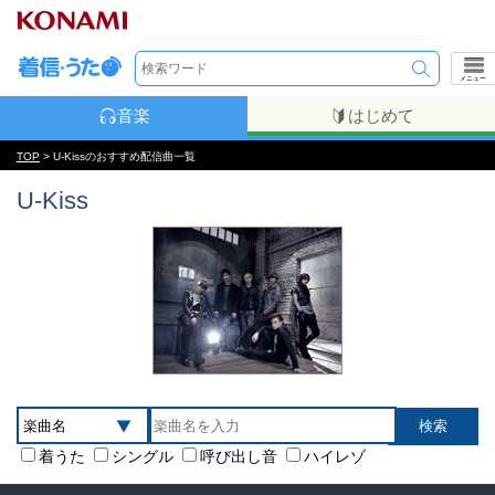
メニュー
音楽
はじめて
TOP
> U-Kissのおすすめ配信曲一覧
U-Kiss
着うた
シングル
呼び出し音
ハイレゾ