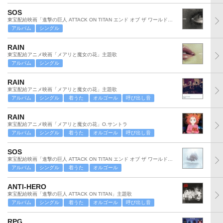
SOS
東宝配給映画「進撃の巨人 ATTACK ON TITAN エンド オブ ザ ワールド」主題歌
アルバム
シングル
RAIN
東宝配給アニメ映画「メアリと魔女の花」主題歌
アルバム
シングル
RAIN
東宝配給アニメ映画「メアリと魔女の花」主題歌
アルバム
シングル
着うた
オルゴール
呼び出し音
RAIN
東宝配給アニメ映画「メアリと魔女の花」O.サントラ
アルバム
シングル
着うた
オルゴール
呼び出し音
SOS
東宝配給映画「進撃の巨人 ATTACK ON TITAN エンド オブ ザ ワールド」主題歌
アルバム
シングル
着うた
オルゴール
ANTI-HERO
東宝配給映画「進撃の巨人 ATTACK ON TITAN」主題歌
アルバム
シングル
着うた
オルゴール
呼び出し音
RPG