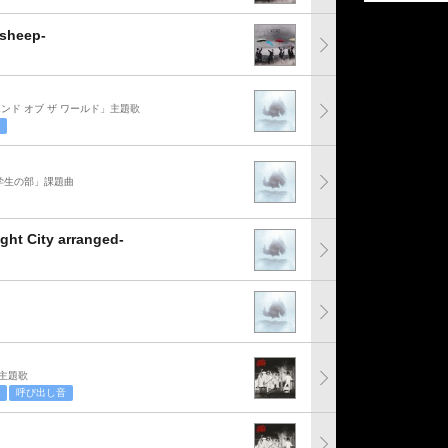
ysheep-
 エンド オブ ザ ワールド」主題歌
中学生の部」課題曲
City arranged-
」主題歌
呼び出し音