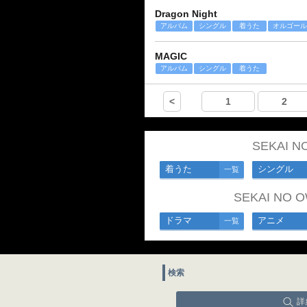
Dragon Night
アルバム
シングル
着うた
オルゴール
MAGIC
アルバム
シングル
着うた
<
1
2
SEKAI 
着うた
シングル
一覧
SEKAI N
ドラマ
アニメ
一覧
検索
詳