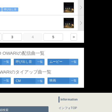
呼び出し音
3
4
5
>
NO OWARIの配信曲一覧
呼び出し音
ムービー
一覧
一覧
一覧
O OWARIのタイアップ曲一覧
映画
一覧
CM
一覧
一覧
information
インフォTOP
細検索