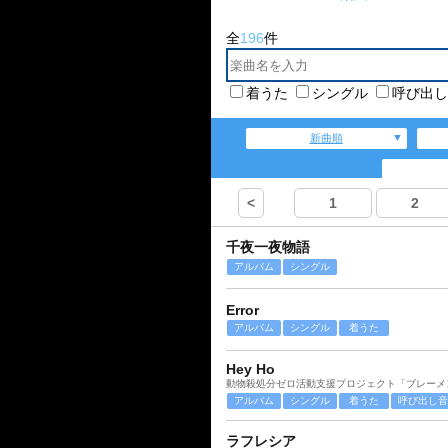
全
196
件
着うた
シングル
呼び出し
新曲順
<
1
2
千夜一夜物語
アルバム
シングル
Error
アルバム
シングル
着うた
Hey Ho
動物殺処分ゼロ活動支援プロジェクト「ブレーメ
アルバム
シングル
着うた
呼び出し音
ラフレシア