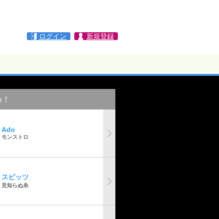
ログイン
新規登録
め！
Ado
モンストロ
スピッツ
見知らぬ糸