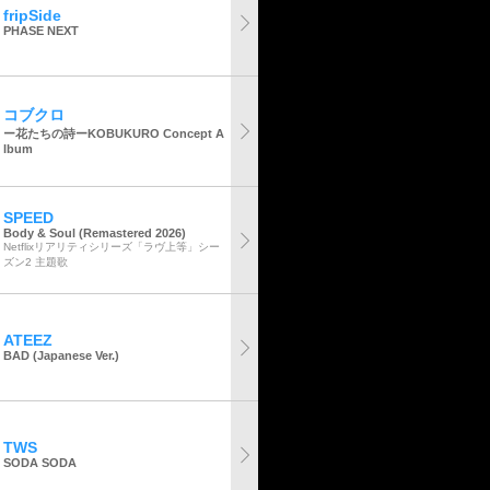
fripSide
PHASE NEXT
コブクロ
ー花たちの詩ーKOBUKURO Concept A
lbum
SPEED
Body & Soul (Remastered 2026)
Netflixリアリティシリーズ「ラヴ上等」シー
ズン2 主題歌
ATEEZ
BAD (Japanese Ver.)
TWS
SODA SODA