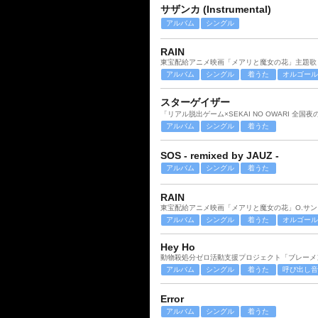
サザンカ (Instrumental)
アルバム
シングル
RAIN
東宝配給アニメ映画「メアリと魔女の花」主題歌
アルバム
シングル
着うた
オルゴール
スターゲイザー
アルバム
シングル
着うた
SOS - remixed by JAUZ -
アルバム
シングル
着うた
RAIN
東宝配給アニメ映画「メアリと魔女の花」O.サン
アルバム
シングル
着うた
オルゴール
Hey Ho
動物殺処分ゼロ活動支援プロジェクト「ブレーメ
アルバム
シングル
着うた
呼び出し音
Error
アルバム
シングル
着うた