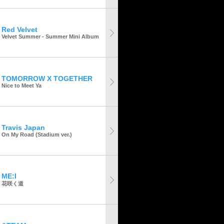
Red Velvet
Velvet Summer - Summer Mini Album
TOMORROW X TOGETHER
Nice to Meet Ya
Travis Japan
On My Road (Stadium ver.)
ME:I
花咲く道