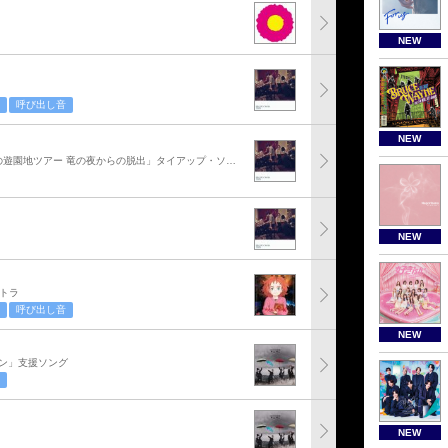
NEW
呼び出し音
NEW
「リアル脱出ゲーム×SEKAI NO OWARI 全国夜の遊園地ツアー 竜の夜からの脱出」タイアップ・ソング
NEW
トラ
呼び出し音
NEW
ン」支援ソング
NEW