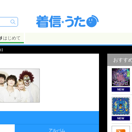
はじめて
順】
おすす
NEW
NEW
アルバム