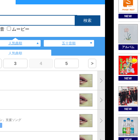
NEW
音
ムービー
人気曲順
五十音順
アルバム
人気曲順
3
4
5
>
NEW
NEW
ン」支援ソング
NEW