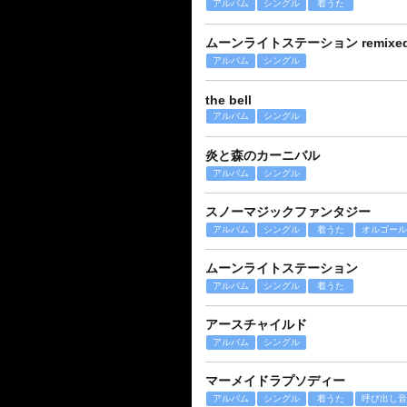
アルバム
シングル
着うた
ムーンライトステーション remixed by 
アルバム
シングル
the bell
アルバム
シングル
炎と森のカーニバル
アルバム
シングル
スノーマジックファンタジー
アルバム
シングル
着うた
オルゴール
ムーンライトステーション
アルバム
シングル
着うた
アースチャイルド
アルバム
シングル
マーメイドラプソディー
アルバム
シングル
着うた
呼び出し音