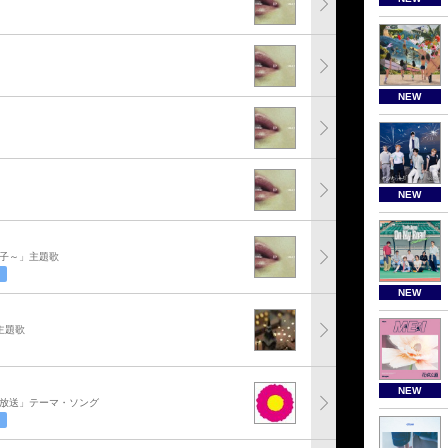
NEW
NEW
翔子～」主題歌
NEW
主題歌
NEW
ク放送」テーマ・ソング