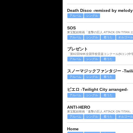
Death Disco -remixed by melod
アルバム
シングル
SOS
東宝配給映画「進撃の巨人 ATTACK ON TITAN
アルバム
シングル
着うた
オルゴール
プレゼント
「第82回NHK全国学校音楽コンクール(Nコン)
アルバム
シングル
着うた
スノーマジックファンタジー -Twilight 
アルバム
シングル
着うた
ピエロ -Twilight City arranged-
アルバム
シングル
着うた
ANTI-HERO
東宝配給映画「進撃の巨人 ATTACK ON TITAN
アルバム
シングル
着うた
オルゴール
Home