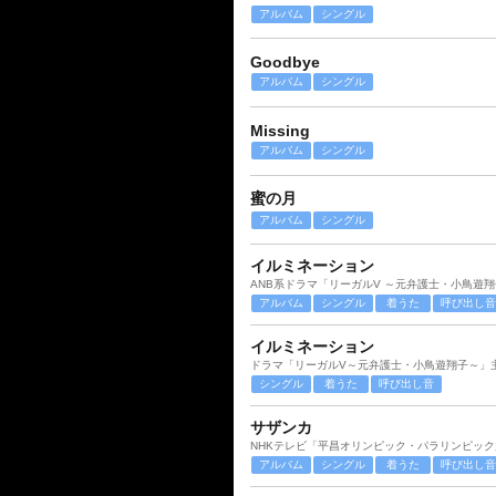
アルバム
シングル
Goodbye
アルバム
シングル
Missing
アルバム
シングル
蜜の月
アルバム
シングル
イルミネーション
ANB系ドラマ「リーガルV ～元弁護士・小鳥遊
アルバム
シングル
着うた
呼び出し音
イルミネーション
ドラマ「リーガルV～元弁護士・小鳥遊翔子～」
シングル
着うた
呼び出し音
サザンカ
NHKテレビ「平昌オリンピック・パラリンピッ
アルバム
シングル
着うた
呼び出し音