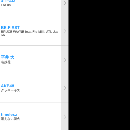
&TEAM
For us
BE:FIRST
BRUCE WAYNE feat. Flo Milli, ATL Jac
ob
平井 大
名残花
AKB48
クッキーキス
timelesz
消えない花火