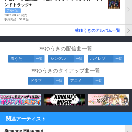
ンドトラック+
アルバム
2024.08.28 発売
収録商品：51商品
林ゆうきのアルバム一覧
林ゆうきの配信曲一覧
着うた
シングル
ハイレゾ
一覧
一覧
一覧
林ゆうきのタイアップ曲一覧
ドラマ
アニメ
一覧
一覧
関連アーティスト
Simonny Mitsumori