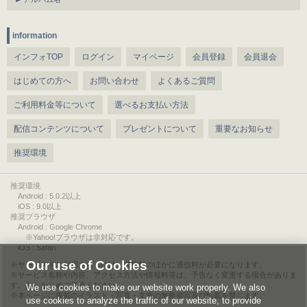
information
インフォTOP
ログイン
マイページ
会員登録
会員退会
はじめての方へ
お問い合わせ
よくあるご質問
ご利用料金等について
選べるお支払い方法
配信コンテンツについて
プレゼントについて
重要なお知らせ
推奨環境
推奨環境
Android : 5.0.2以上
iOS : 9.0以上
推奨ブラウザ
Android : Google Chrome
※Yahoo!ブラウザは非対応です。
iOS : Safari
Our use of Cookies
サービスをご利用されるには、情報料のほかに通信料が必要になります。
サービス名称や内容、アクセス方法や情報料等は、予告なく変更する場合がありま
す。あらかじめご了承ください。
We use cookies to make our website work properly. We also
本ページに掲載のイラスト・写真・文章の無断複写及び転載を禁じます。
use cookies to analyze the traffic of our website, to provide