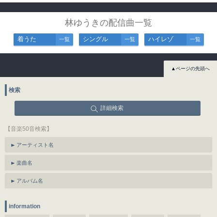
林ゆうきの配信曲一覧
着うた
シングル
ハイレゾ
一覧
一覧
一覧
▲ページの先頭へ
検索
詳細検索
【音楽50音検索】
アーティスト名
楽曲名
アルバム名
information