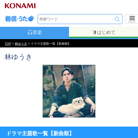
メニュー
音楽
はじめて
TOP
>
林ゆうき
> ドラマ主題歌一覧【新曲順】
林ゆうき
ドラマ主題歌一覧【新曲順】