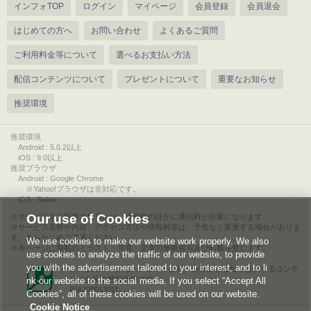
インフォTOP
ログイン
マイページ
会員登録
会員退会
はじめての方へ
お問い合わせ
よくあるご質問
ご利用料金等について
選べるお支払い方法
配信コンテンツについて
プレゼントについて
重要なお知らせ
推奨環境
推奨環境
Android : 5.0.2以上
iOS : 9.0以上
推奨ブラウザ
Android : Google Chrome
※Yahoo!ブラウザは非対応です。
iOS : Safari
Our use of Cookies
サービスをご利用されるには、情報料のほかに通信料が必要になります。
サービス名称や内容、アクセス方法や情報料等は、予告なく変更する場合がありま
す。あらかじめご了承ください。
We use cookies to make our website work properly. We also
本ページに掲載のイラスト・写真・文章の無断複写及び転載を禁じます。
use cookies to analyze the traffic of our website, to provide
you with the advertisement tailored to your interest, and to li
このエルマークは、レコード会社・映像製作会社が提供するコンテ
ンツを示す登録商標です。
nk our website to the social media. If you select “Accept All
RIAJ00013011
Cookies”, all of these cookies will be used on our website.
Cookie Notice