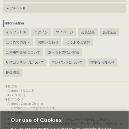
アルバム名
information
インフォTOP
ログイン
マイページ
会員登録
会員退会
はじめての方へ
お問い合わせ
よくあるご質問
ご利用料金等について
選べるお支払い方法
配信コンテンツについて
プレゼントについて
重要なお知らせ
推奨環境
推奨環境
Android : 5.0.2以上
iOS : 9.0以上
推奨ブラウザ
Android : Google Chrome
※Yahoo!ブラウザは非対応です。
iOS : Safari
Our use of Cookies
サービスをご利用されるには、情報料のほかに通信料が必要になります。
サービス名称や内容、アクセス方法や情報料等は、予告なく変更する場合がありま
す。あらかじめご了承ください。