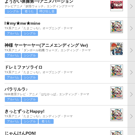
ようかい体操第一/アニメバージョン
テレビアニメ「妖怪ウォッチ」エンディングテーマ
シングル
着うた
呼び出し音
I★my★me★mine
TX系アニメ「たまごっち!」オープニング・テーマ
アルバム
シングル
神様 ヤーヤーヤー(アニメエンディング Ver)
TX系アニメ「ダンボール戦機 ウォーズ」エンディング・テーマ
アルバム
シングル
ドレミファソライロ
TX系アニメ「たまごっち!」オープニング・テーマ
アルバム
シングル
パラリルラ♪
NHK教育テレビ・アニメ「はなかっぱ」エンディング・テーマ
アルバム
シングル
きっとずっとHappy!
TX系アニメ「たまごっち!」エンディング・テーマ
アルバム
シングル
着うた
じゃんけんPON!