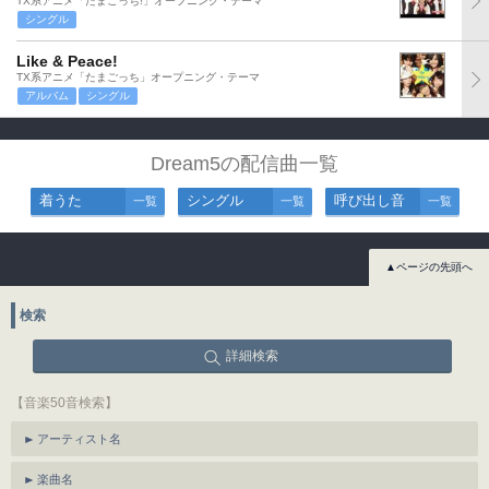
TX系アニメ「たまごっち!」オープニング・テーマ
シングル
Like & Peace!
TX系アニメ「たまごっち」オープニング・テーマ
アルバム
シングル
Dream5の配信曲一覧
着うた
シングル
呼び出し音
一覧
一覧
一覧
▲ページの先頭へ
検索
詳細検索
【音楽50音検索】
アーティスト名
楽曲名