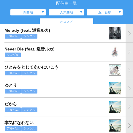
配信曲一覧
新曲順
人気曲順
五十音順
オススメ
Melody (feat. 巡音ルカ)
アルバム
シングル
Never Die (feat. 巡音ルカ)
シングル
ひとみをとじてあいにいこう
アルバム
シングル
ゆとり
アルバム
シングル
だから
アルバム
シングル
本気になれない
アルバム
シングル