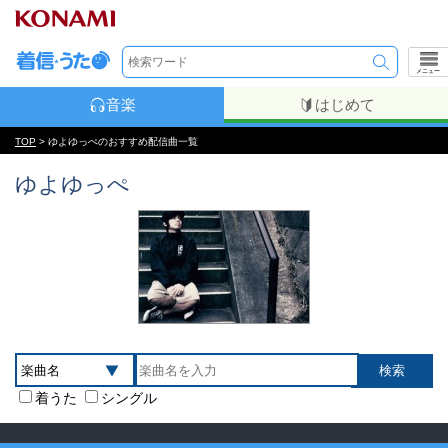
メニュー
音楽
はじめて
TOP
> ゆよゆっぺのおすすめ配信曲一覧
ゆよゆっぺ
着うた
シングル