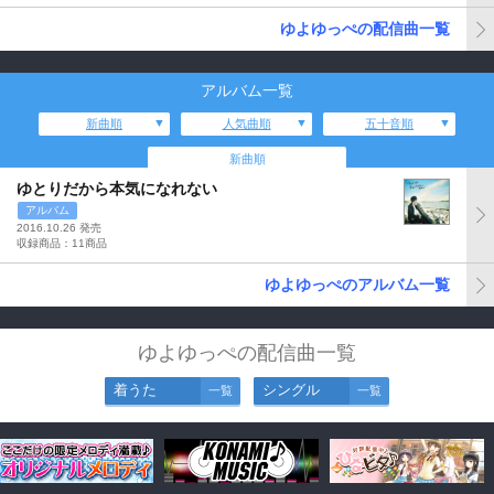
ゆよゆっぺの配信曲一覧
アルバム一覧
新曲順
人気曲順
五十音順
新曲順
ゆとりだから本気になれない
アルバム
2016.10.26 発売
収録商品：11商品
ゆよゆっぺのアルバム一覧
ゆよゆっぺの配信曲一覧
着うた
シングル
一覧
一覧