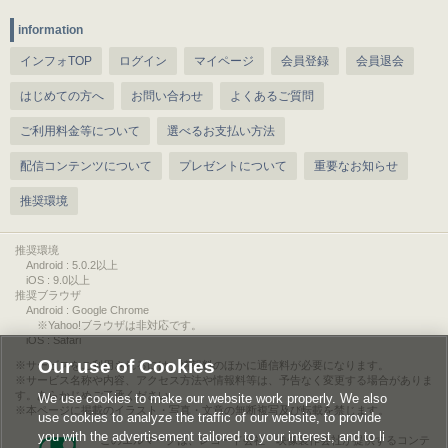
information
インフォTOP
ログイン
マイページ
会員登録
会員退会
はじめての方へ
お問い合わせ
よくあるご質問
ご利用料金等について
選べるお支払い方法
配信コンテンツについて
プレゼントについて
重要なお知らせ
推奨環境
推奨環境
Android : 5.0.2以上
iOS : 9.0以上
推奨ブラウザ
Android : Google Chrome
※Yahoo!ブラウザは非対応です。
iOS : Safari
Our use of Cookies
サービスをご利用されるには、情報料のほかに通信料が必要になります。
サービス名称や内容、アクセス方法や情報料等は、予告なく変更する場合がありま
す。あらかじめご了承ください。
We use cookies to make our website work properly. We also
本ページに掲載のイラスト・写真・文章の無断複写及び転載を禁じます。
use cookies to analyze the traffic of our website, to provide
you with the advertisement tailored to your interest, and to li
このエルマークは、レコード会社・映像製作会社が提供するコンテ