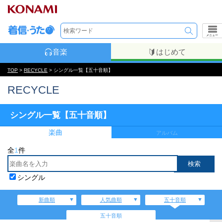
メニュー
音楽
はじめて
TOP
>
RECYCLE
> シングル一覧【五十音順】
RECYCLE
シングル一覧【五十音順】
楽曲
アルバム
全
1
件
シングル
新曲順
人気曲順
五十音順
五十音順