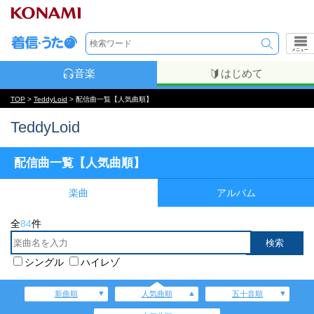
メニュー
音楽
はじめて
TOP
>
TeddyLoid
> 配信曲一覧【人気曲順】
TeddyLoid
配信曲一覧【人気曲順】
楽曲
アルバム
全
84
件
シングル
ハイレゾ
新曲順
人気曲順
五十音順