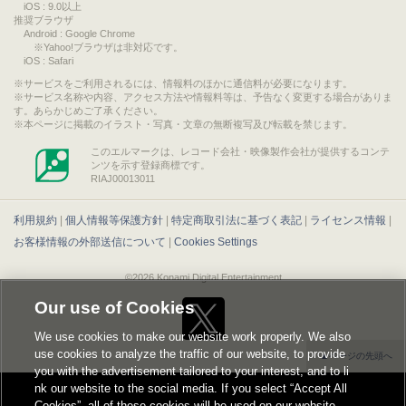
iOS : 9.0以上
推奨ブラウザ
Android : Google Chrome
※Yahoo!ブラウザは非対応です。
iOS : Safari
サービスをご利用されるには、情報料のほかに通信料が必要になります。
サービス名称や内容、アクセス方法や情報料等は、予告なく変更する場合がありま
す。あらかじめご了承ください。
本ページに掲載のイラスト・写真・文章の無断複写及び転載を禁じます。
このエルマークは、レコード会社・映像製作会社が提供するコンテ
ンツを示す登録商標です。
RIAJ00013011
利用規約
|
個人情報等保護方針
|
特定商取引法に基づく表記
|
ライセンス情報
|
お客様情報の外部送信について
|
Cookies Settings
©2026 Konami Digital Entertainment
Our use of Cookies
We use cookies to make our website work properly. We also
use cookies to analyze the traffic of our website, to provide
▲ページの先頭へ
you with the advertisement tailored to your interest, and to li
nk our website to the social media. If you select “Accept All
Cookies”, all of these cookies will be used on our website.