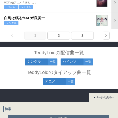
MXTV他アニメ「18if」より
アルバム
シングル
白鳥は眠るfeat.米良美一
シングル
<
1
2
3
>
TeddyLoidの配信曲一覧
シングル
ハイレゾ
一覧
一覧
TeddyLoidのタイアップ曲一覧
アニメ
一覧
▲ページの先頭へ
検索