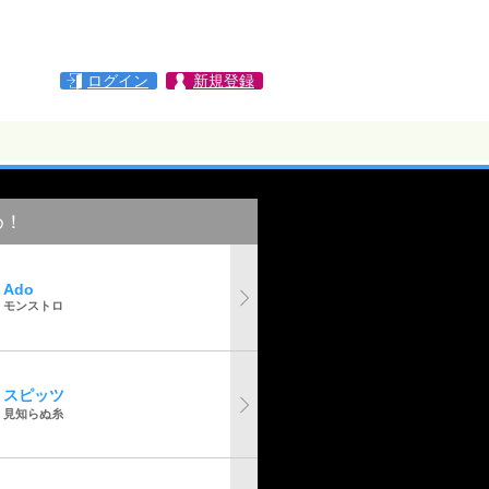
ログイン
新規登録
め！
Ado
モンストロ
スピッツ
見知らぬ糸