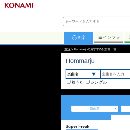
音楽
インフォ
TOP
> Hommarjuのおすすめ配信曲一覧
Hommarju
着うた
シングル
新曲順
Super Freak