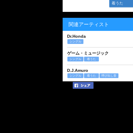
着うた
関連アーティスト
Dr.Honda
シングル
ゲーム・ミュージック
シングル
着うた
D.J.Amuro
シングル
着うた
呼び出し音