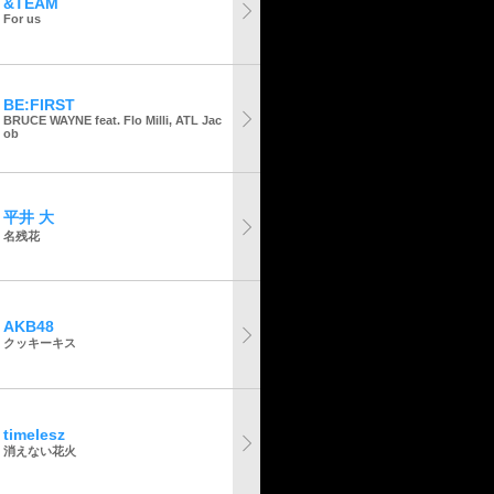
&TEAM
For us
BE:FIRST
BRUCE WAYNE feat. Flo Milli, ATL Jac
ob
平井 大
名残花
AKB48
クッキーキス
timelesz
消えない花火