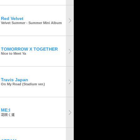
Red Velvet
Velvet Summer - Summer Mini Album
TOMORROW X TOGETHER
Nice to Meet Ya
Travis Japan
On My Road (Stadium ver.)
ME:I
花咲く道