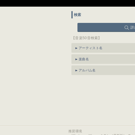
検索
詳
【音楽50音検索】
アーティスト名
楽曲名
アルバム名
推奨環境