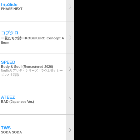
fripSide
PHASE NEXT
コブクロ
ー花たちの詩ーKOBUKURO Concept A
lbum
SPEED
Body & Soul (Remastered 2026)
Netflixリアリティシリーズ「ラヴ上等」シー
ズン2 主題歌
ATEEZ
BAD (Japanese Ver.)
TWS
SODA SODA