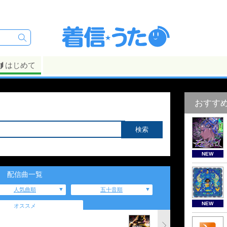
はじめて
おすす
NEW
配信曲一覧
人気曲順
五十音順
NEW
オススメ