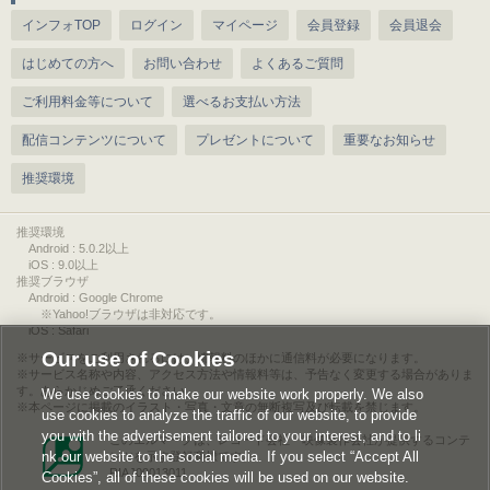
インフォTOP
ログイン
マイページ
会員登録
会員退会
はじめての方へ
お問い合わせ
よくあるご質問
ご利用料金等について
選べるお支払い方法
配信コンテンツについて
プレゼントについて
重要なお知らせ
推奨環境
推奨環境
Android : 5.0.2以上
iOS : 9.0以上
推奨ブラウザ
Android : Google Chrome
※Yahoo!ブラウザは非対応です。
iOS : Safari
Our use of Cookies
サービスをご利用されるには、情報料のほかに通信料が必要になります。
サービス名称や内容、アクセス方法や情報料等は、予告なく変更する場合がありま
す。あらかじめご了承ください。
We use cookies to make our website work properly. We also
本ページに掲載のイラスト・写真・文章の無断複写及び転載を禁じます。
use cookies to analyze the traffic of our website, to provide
you with the advertisement tailored to your interest, and to li
このエルマークは、レコード会社・映像製作会社が提供するコンテ
nk our website to the social media. If you select “Accept All
ンツを示す登録商標です。
RIAJ00013011
Cookies”, all of these cookies will be used on our website.