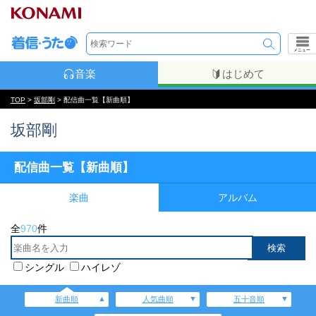
メニュー
音楽
はじめて
TOP
>
坂部剛
> 配信曲一覧【新曲順】
坂部剛
配信曲一覧【新曲順】
楽曲
アルバム
全
970
件
シングル
ハイレゾ
新曲順
人気曲順
五十音順