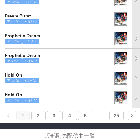
アルバム
シングル
Dream Burst
アルバム
ハイレゾ
Prophetic Dream
アルバム
シングル
Prophetic Dream
アルバム
ハイレゾ
Hold On
アルバム
シングル
Hold On
アルバム
ハイレゾ
<
1
2
3
4
5
...
25
>
坂部剛の配信曲一覧