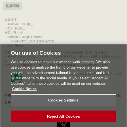
推奨環境
推奨環境
Android : 5.0.2以上
iOS : 9.0以上
推奨ブラウザ
Android : Google Chrome
※Yahoo!ブラウザは非対応です。
iOS : Safari
Our use of Cookies
サービスをご利用されるには、情報料のほかに通信料が必要になります。
サービス名称や内容、アクセス方法や情報料等は、予告なく変更する場合がありま
す。あらかじめご了承ください。
We use cookies to make our website work properly. We also
本ページに掲載のイラスト・写真・文章の無断複写及び転載を禁じます。
use cookies to analyze the traffic of our website, to provide
you with the advertisement tailored to your interest, and to li
このエルマークは、レコード会社・映像製作会社が提供するコンテ
nk our website to the social media. If you select “Accept All
ンツを示す登録商標です。
RIAJ00013011
Cookies”, all of these cookies will be used on our website.
Cookie Notice
利用規約
|
個人情報等保護方針
|
特定商取引法に基づく表記
|
ライセンス情報
|
Cookies Settings
お客様情報の外部送信について
|
Cookies Settings
©2026 Konami Digital Entertainment
Reject All Cookies