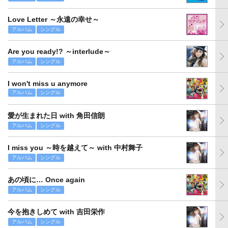
Love Letter ～永遠の幸せ～
アルバム
シングル
Are you ready!? ～interlude～
アルバム
シングル
I won't miss u anymore
アルバム
シングル
愛が生まれた日 with 角田信朗
アルバム
シングル
I miss you ～時を越えて～ with 中村舞子
アルバム
シングル
あの頃に… Once again
アルバム
シングル
今を抱きしめて with 吉田栄作
アルバム
シングル