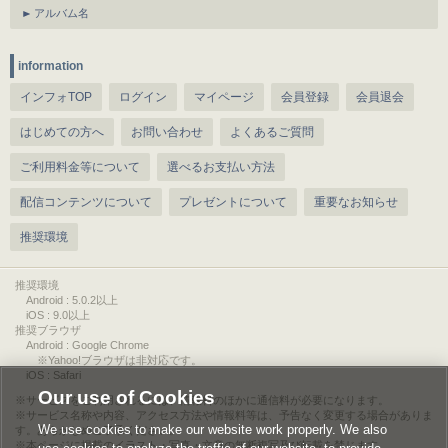
アルバム名
information
インフォTOP
ログイン
マイページ
会員登録
会員退会
はじめての方へ
お問い合わせ
よくあるご質問
ご利用料金等について
選べるお支払い方法
配信コンテンツについて
プレゼントについて
重要なお知らせ
推奨環境
推奨環境
Android : 5.0.2以上
iOS : 9.0以上
推奨ブラウザ
Android : Google Chrome
※Yahoo!ブラウザは非対応です。
iOS : Safari
Our use of Cookies
サービスをご利用されるには、情報料のほかに通信料が必要になります。
サービス名称や内容、アクセス方法や情報料等は、予告なく変更する場合がありま
We use cookies to make our website work properly. We also
す。あらかじめご了承ください。
本ページに掲載のイラスト・写真・文章の無断複写及び転載を禁じます。