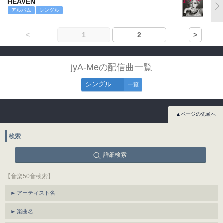
HEAVEN
アルバム
シングル
<
1
2
>
jyA-Meの配信曲一覧
シングル
一覧
▲ページの先頭へ
検索
詳細検索
【音楽50音検索】
アーティスト名
楽曲名