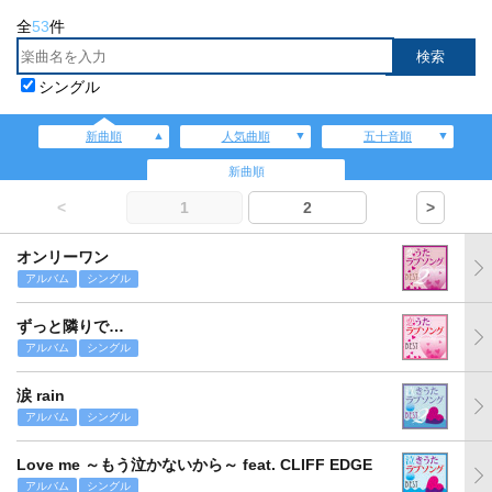
全
53
件
シングル
新曲順
人気曲順
五十音順
新曲順
<
1
2
>
オンリーワン
アルバム
シングル
ずっと隣りで…
アルバム
シングル
涙 rain
アルバム
シングル
Love me ～もう泣かないから～ feat. CLIFF EDGE
アルバム
シングル