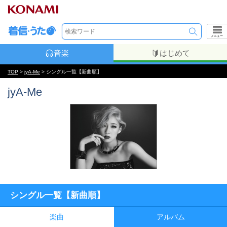
メニュー
音楽
はじめて
TOP
>
jyA-Me
> シングル一覧【新曲順】
jyA-Me
シングル一覧【新曲順】
楽曲
アルバム