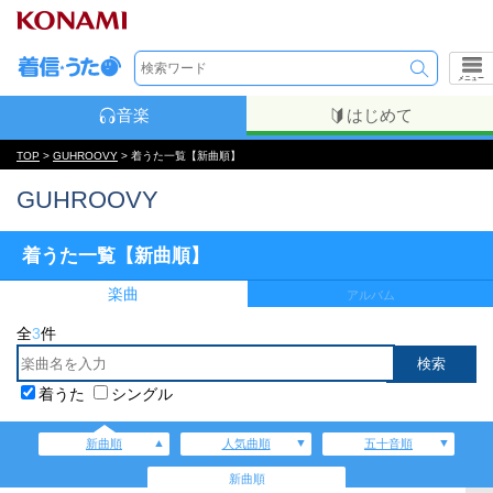
メニュー
音楽
はじめて
TOP
>
GUHROOVY
> 着うた一覧【新曲順】
GUHROOVY
着うた一覧【新曲順】
楽曲
アルバム
全
3
件
着うた
シングル
新曲順
人気曲順
五十音順
新曲順