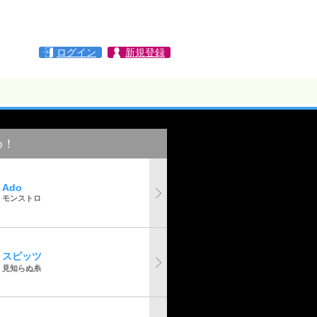
ログイン
新規登録
め！
Ado
モンストロ
スピッツ
見知らぬ糸