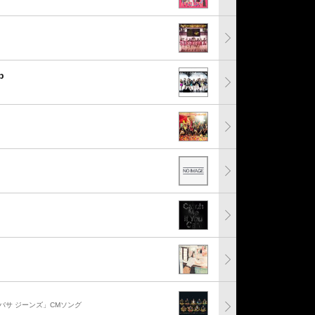
p
サ ジーンズ」CMソング