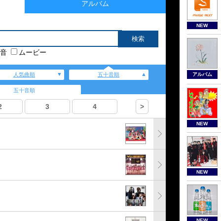
アルバム
NEW
音
ムービー
アルバム
人気曲順
五十音順
五十音順
2
3
4
>
NEW
NEW
NEW