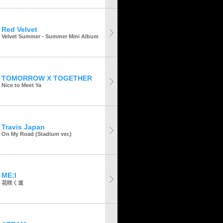
Red Velvet
Velvet Summer - Summer Mini Album
TOMORROW X TOGETHER
Nice to Meet Ya
Travis Japan
On My Road (Stadium ver.)
ME:I
花咲く道