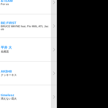
&TEAM
For us
BE:FIRST
BRUCE WAYNE feat. Flo Milli, ATL Jac
ob
平井 大
名残花
AKB48
クッキーキス
timelesz
消えない花火