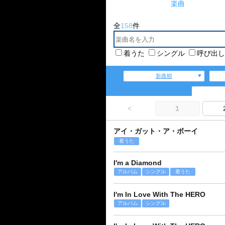
楽曲
全
158
件
着うた
シングル
呼び出し
新曲順
<
1
アイ・ガット・ア・ボーイ
着うた
I'm a Diamond
アルバム
シングル
着うた
I'm In Love With The HERO
アルバム
シングル