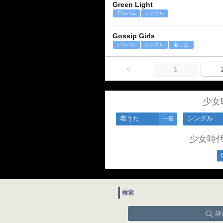
Green Light
アルバム
シングル
Gossip Girls
アルバム
シングル
着うた
<
1
少女
着うた
シングル
一覧
少女時
検索
詳