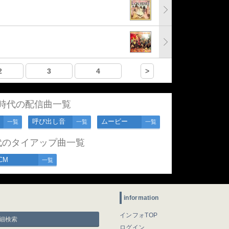
2
3
4
>
時代の配信曲一覧
呼び出し音
ムービー
一覧
一覧
一覧
代のタイアップ曲一覧
CM
一覧
information
インフォTOP
細検索
ログイン