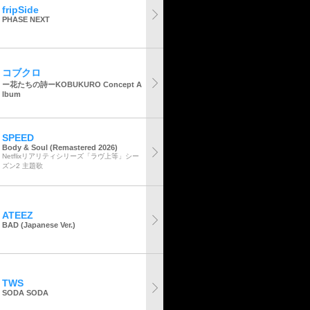
fripSide
PHASE NEXT
コブクロ
ー花たちの詩ーKOBUKURO Concept A
lbum
SPEED
Body & Soul (Remastered 2026)
Netflixリアリティシリーズ「ラヴ上等」シー
ズン2 主題歌
ATEEZ
BAD (Japanese Ver.)
TWS
SODA SODA