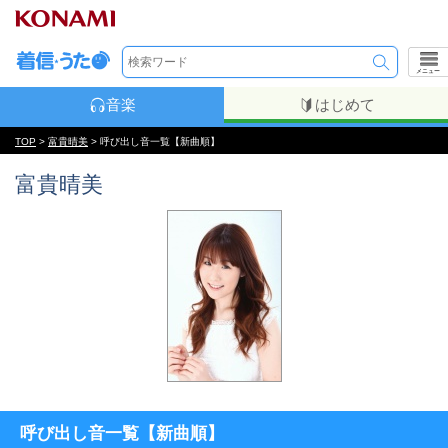
メニュー
音楽
はじめて
TOP
>
富貴晴美
> 呼び出し音一覧【新曲順】
富貴晴美
呼び出し音一覧【新曲順】