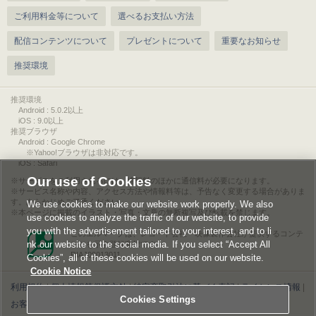
ご利用料金等について
選べるお支払い方法
配信コンテンツについて
プレゼントについて
重要なお知らせ
推奨環境
推奨環境
Android : 5.0.2以上
iOS : 9.0以上
推奨ブラウザ
Android : Google Chrome
※Yahoo!ブラウザは非対応です。
iOS : Safari
Our use of Cookies
サービスをご利用されるには、情報料のほかに通信料が必要になります。
サービス名称や内容、アクセス方法や情報料等は、予告なく変更する場合がありま
す。あらかじめご了承ください。
We use cookies to make our website work properly. We also
本ページに掲載のイラスト・写真・文章の無断複写及び転載を禁じます。
use cookies to analyze the traffic of our website, to provide
you with the advertisement tailored to your interest, and to li
このエルマークは、レコード会社・映像製作会社が提供するコンテ
nk our website to the social media. If you select “Accept All
ンツを示す登録商標です。
RIAJ00013011
Cookies”, all of these cookies will be used on our website.
Cookie Notice
利用規約
|
個人情報等保護方針
|
特定商取引法に基づく表記
|
ライセンス情報
|
Cookies Settings
お客様情報の外部送信について
|
Cookies Settings