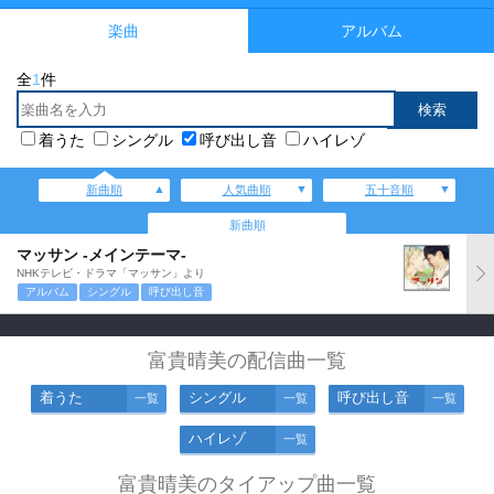
楽曲
アルバム
全
1
件
着うた
シングル
呼び出し音
ハイレゾ
新曲順
人気曲順
五十音順
新曲順
マッサン -メインテーマ-
NHKテレビ・ドラマ「マッサン」より
アルバム
シングル
呼び出し音
富貴晴美の配信曲一覧
着うた
シングル
呼び出し音
一覧
一覧
一覧
ハイレゾ
一覧
富貴晴美のタイアップ曲一覧