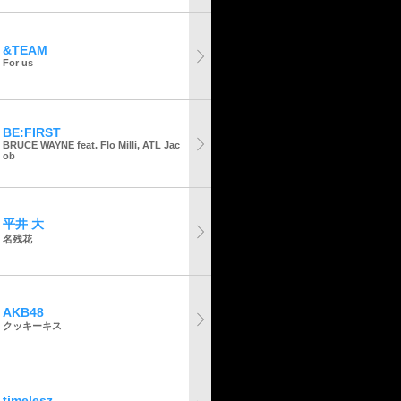
&TEAM
For us
BE:FIRST
BRUCE WAYNE feat. Flo Milli, ATL Jac
ob
平井 大
名残花
AKB48
クッキーキス
timelesz