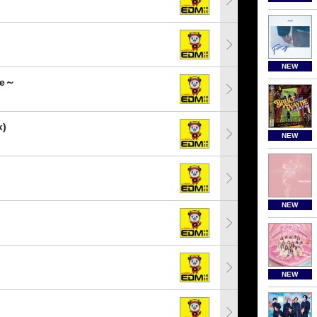
NEW
ve～
x)
NEW
NEW
NEW