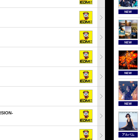
NEW
NEW
NEW
NEW
RSION-
アルバム