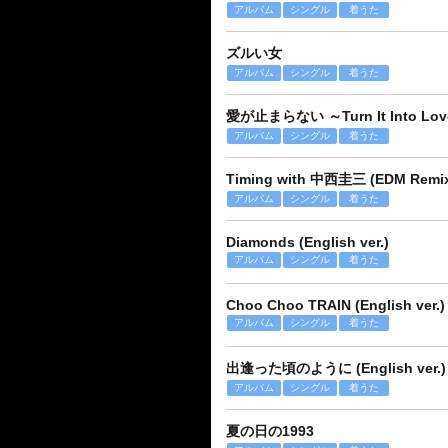
アルバム
シングル
着うた
ズルい女
アルバム
シングル
着うた
愛が止まらない ～Turn It Into Lo
アルバム
シングル
着うた
Timing with 中西圭三 (EDM Remi
アルバム
シングル
着うた
Diamonds (English ver.)
アルバム
シングル
着うた
Choo Choo TRAIN (English ver.)
アルバム
シングル
着うた
出逢った頃のように (English ver.)
アルバム
シングル
着うた
夏の日の1993