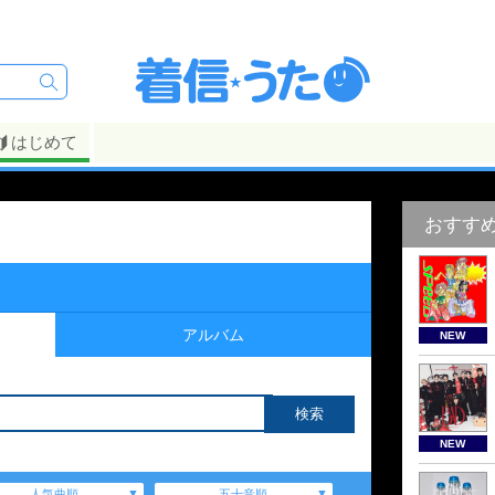
はじめて
おすす
アルバム
NEW
NEW
人気曲順
五十音順