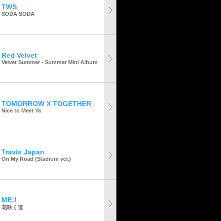
TWS
SODA SODA
Red Velvet
Velvet Summer - Summer Mini Album
TOMORROW X TOGETHER
Nice to Meet Ya
Travis Japan
On My Road (Stadium ver.)
ME:I
花咲く道