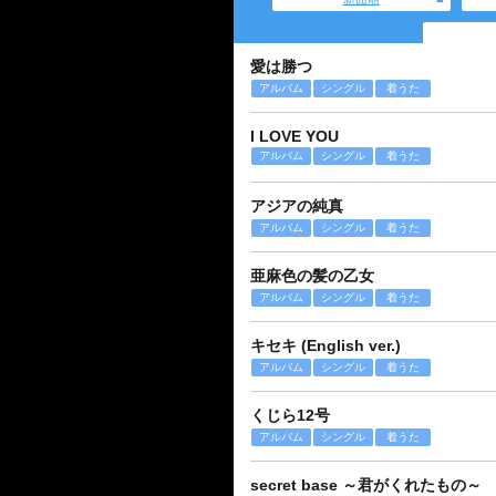
愛は勝つ
アルバム
シングル
着うた
I LOVE YOU
アルバム
シングル
着うた
アジアの純真
アルバム
シングル
着うた
亜麻色の髪の乙女
アルバム
シングル
着うた
キセキ (English ver.)
アルバム
シングル
着うた
くじら12号
アルバム
シングル
着うた
secret base ～君がくれたもの～