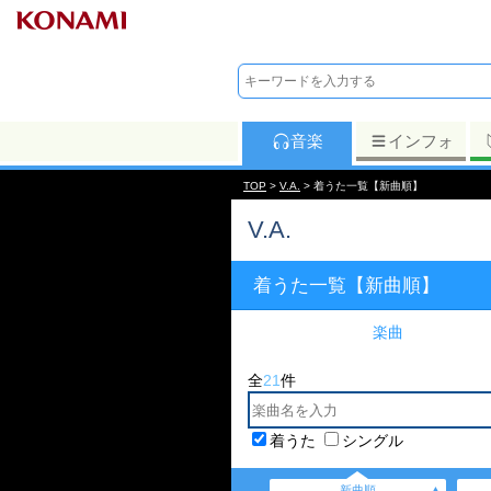
音楽
インフォ
TOP
>
V.A.
> 着うた一覧【新曲順】
V.A.
着うた一覧【新曲順】
楽曲
全
21
件
着うた
シングル
新曲順