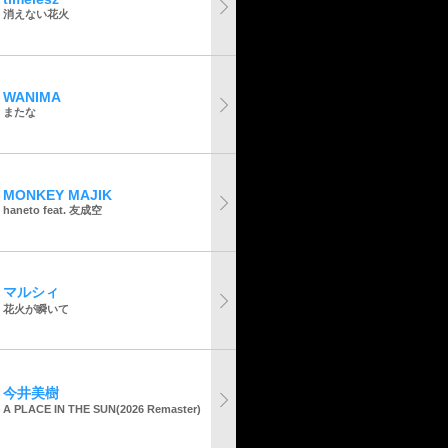
消えない花火
WANIMA
またな
MONKEY MAJIK
haneto feat. 友成空
マルシィ
花火が瞬いて
今井美樹
A PLACE IN THE SUN(2026 Remaster)