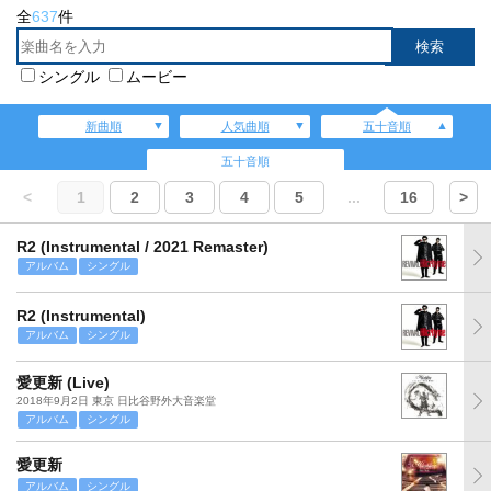
全
637
件
シングル
ムービー
新曲順
人気曲順
五十音順
五十音順
<
1
2
3
4
5
...
16
>
R2 (Instrumental / 2021 Remaster)
アルバム
シングル
R2 (Instrumental)
アルバム
シングル
愛更新 (Live)
2018年9月2日 東京 日比谷野外大音楽堂
アルバム
シングル
愛更新
アルバム
シングル