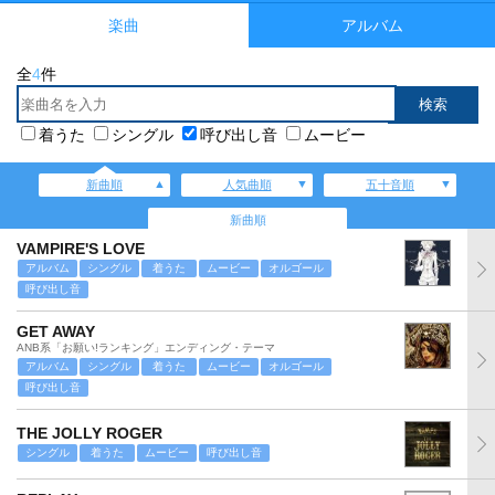
楽曲
アルバム
全
4
件
着うた
シングル
呼び出し音
ムービー
新曲順
人気曲順
五十音順
新曲順
VAMPIRE'S LOVE
アルバム
シングル
着うた
ムービー
オルゴール
呼び出し音
GET AWAY
ANB系「お願い!ランキング」エンディング・テーマ
アルバム
シングル
着うた
ムービー
オルゴール
呼び出し音
THE JOLLY ROGER
シングル
着うた
ムービー
呼び出し音