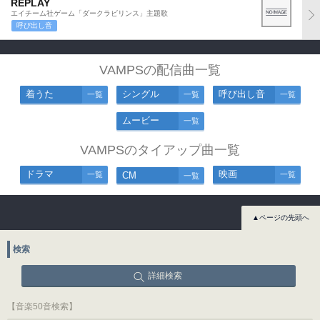
REPLAY
エイチーム社ゲーム「ダークラビリンス」主題歌
呼び出し音
VAMPSの配信曲一覧
着うた
シングル
呼び出し音
一覧
一覧
一覧
ムービー
一覧
VAMPSのタイアップ曲一覧
ドラマ
映画
一覧
CM
一覧
一覧
▲ページの先頭へ
検索
詳細検索
【音楽50音検索】