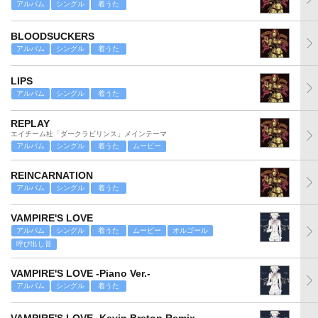
アルバム
シングル
着うた
BLOODSUCKERS
アルバム
シングル
着うた
LIPS
アルバム
シングル
着うた
REPLAY
エイチーム社「ダークラビリンス」メインテーマ
アルバム
シングル
着うた
ムービー
REINCARNATION
アルバム
シングル
着うた
VAMPIRE'S LOVE
アルバム
シングル
着うた
ムービー
オルゴール
呼び出し音
VAMPIRE'S LOVE -Piano Ver.-
アルバム
シングル
着うた