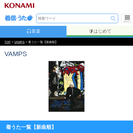
メニュー
音楽
はじめて
TOP
>
VAMPS
> 着うた一覧【新曲順】
VAMPS
着うた一覧【新曲順】