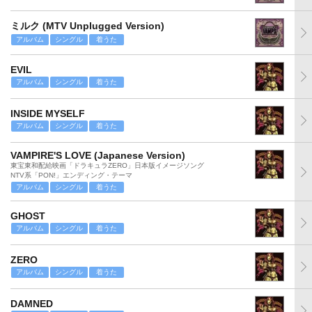
ミルク (MTV Unplugged Version)
アルバム
シングル
着うた
EVIL
アルバム
シングル
着うた
INSIDE MYSELF
アルバム
シングル
着うた
VAMPIRE'S LOVE (Japanese Version)
東宝東和配給映画「ドラキュラZERO」日本版イメージソング
NTV系「PON!」エンディング・テーマ
アルバム
シングル
着うた
GHOST
アルバム
シングル
着うた
ZERO
アルバム
シングル
着うた
DAMNED