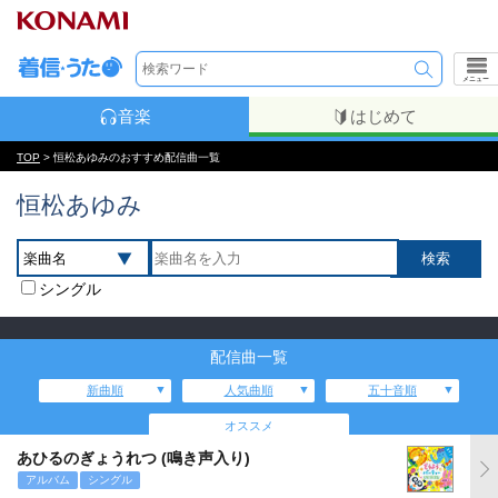
メニュー
音楽
はじめて
TOP
> 恒松あゆみのおすすめ配信曲一覧
恒松あゆみ
シングル
配信曲一覧
新曲順
人気曲順
五十音順
オススメ
あひるのぎょうれつ (鳴き声入り)
アルバム
シングル