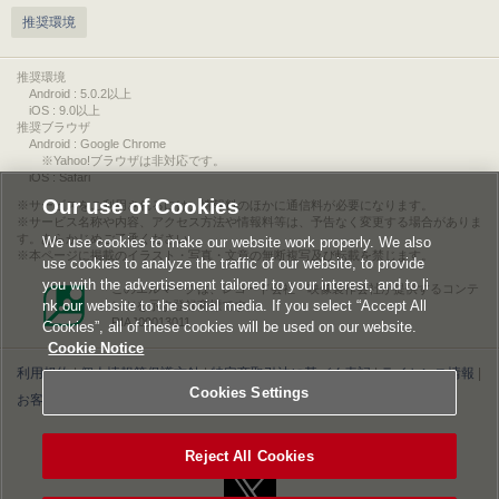
推奨環境
推奨環境
Android : 5.0.2以上
iOS : 9.0以上
推奨ブラウザ
Android : Google Chrome
※Yahoo!ブラウザは非対応です。
iOS : Safari
Our use of Cookies
サービスをご利用されるには、情報料のほかに通信料が必要になります。
サービス名称や内容、アクセス方法や情報料等は、予告なく変更する場合がありま
す。あらかじめご了承ください。
We use cookies to make our website work properly. We also
本ページに掲載のイラスト・写真・文章の無断複写及び転載を禁じます。
use cookies to analyze the traffic of our website, to provide
you with the advertisement tailored to your interest, and to li
このエルマークは、レコード会社・映像製作会社が提供するコンテ
nk our website to the social media. If you select “Accept All
ンツを示す登録商標です。
RIAJ00013011
Cookies”, all of these cookies will be used on our website.
Cookie Notice
利用規約
|
個人情報等保護方針
|
特定商取引法に基づく表記
|
ライセンス情報
|
Cookies Settings
お客様情報の外部送信について
|
Cookies Settings
©2026 Konami Digital Entertainment
Reject All Cookies