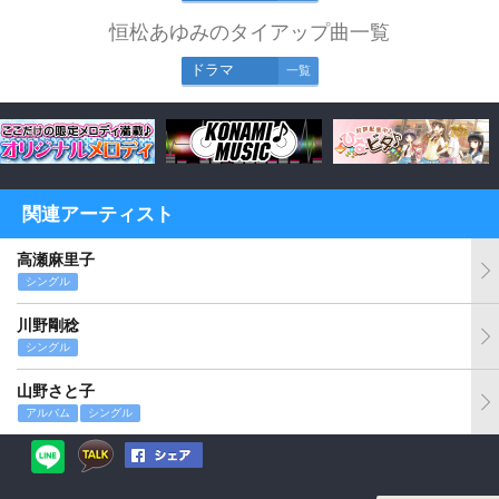
恒松あゆみのタイアップ曲一覧
ドラマ
一覧
関連アーティスト
高瀬麻里子
シングル
川野剛稔
シングル
山野さと子
アルバム
シングル