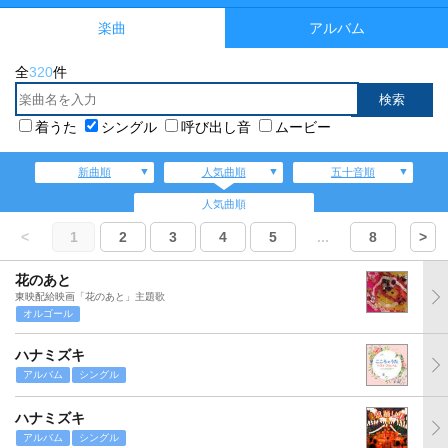
楽曲
アルバム
全
320
件
着うた
シングル
呼び出し音
ムービー
新曲順
人気曲順
五十音順
人気曲順
<
1
2
3
4
5
...
8
>
花のあと
東映配給映画「花のあと」主題歌
オルゴール
ハナミズキ
アルバム
シングル
ハナミズキ
アルバム
シングル