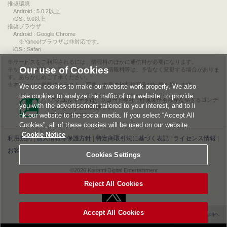
推奨環境
Android : 5.0.2以上
iOS : 9.0以上
推奨ブラウザ
Android : Google Chrome
※Yahoo!ブラウザは非対応です。
iOS : Safari
サービスをご利用されるには、情報料のほかに通信料が必要になります。
Our use of Cookies
サービス名称や内容、アクセス方法や情報料等は、予告なく変更する場合がありま
す。あらかじめご了承ください。
本ページに掲載のイラスト・写真・文章の無断複写及び転載を禁じます。
We use cookies to make our website work properly. We also
use cookies to analyze the traffic of our website, to provide
このエルマークは、レコード会社・映像製作会社が提供するコンテ
you with the advertisement tailored to your interest, and to li
ンツを示す登録商標です。
nk our website to the social media. If you select “Accept All
RIAJ00013011
Cookies”, all of these cookies will be used on our website.
Cookie Notice
利用規約
|
個人情報等保護方針
|
特定商取引法に基づく表記
|
ライセンス情報
|
お客様情報の外部送信について
|
Cookies Settings
Cookies Settings
©2026 Konami Digital Entertainment
Reject All Cookies
Accept All Cookies
▲ページの先頭へ