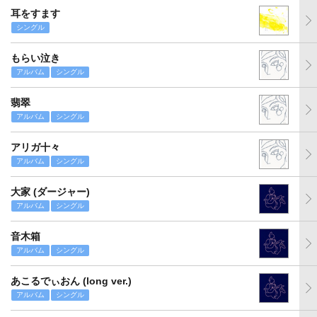
耳をすます
シングル
もらい泣き
アルバム
シングル
翡翠
アルバム
シングル
アリガ十々
アルバム
シングル
大家 (ダージャー)
アルバム
シングル
音木箱
アルバム
シングル
あこるでぃおん (long ver.)
アルバム
シングル