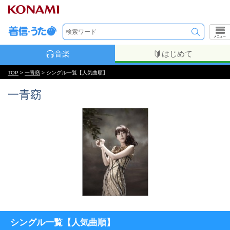
メニュー
音楽
はじめて
TOP
>
一青窈
> シングル一覧【人気曲順】
一青窈
シングル一覧【人気曲順】