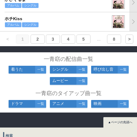
アルバム
シングル
ホチKiss
アルバム
シングル
<
1
2
3
4
5
...
8
>
一青窈の配信曲一覧
着うた
シングル
呼び出し音
一覧
一覧
一覧
ムービー
一覧
一青窈のタイアップ曲一覧
ドラマ
アニメ
映画
一覧
一覧
一覧
▲ページの先頭へ
検索