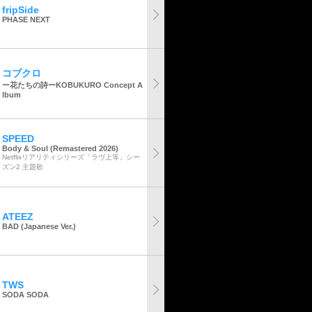
fripSide
PHASE NEXT
コブクロ
ー花たちの詩ーKOBUKURO Concept A
lbum
SPEED
Body & Soul (Remastered 2026)
Netflixリアリティシリーズ「ラヴ上等」シー
ズン2 主題歌
ATEEZ
BAD (Japanese Ver.)
TWS
SODA SODA