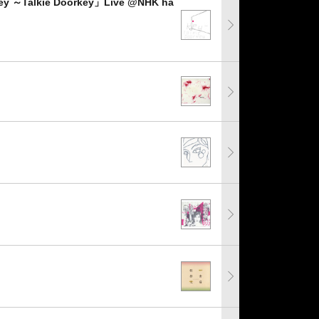
 ～Talkie Doorkey」Live @NHK ha