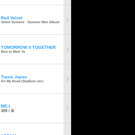
Red Velvet
Velvet Summer - Summer Mini Album
TOMORROW X TOGETHER
Nice to Meet Ya
Travis Japan
On My Road (Stadium ver.)
ME:I
花咲く道