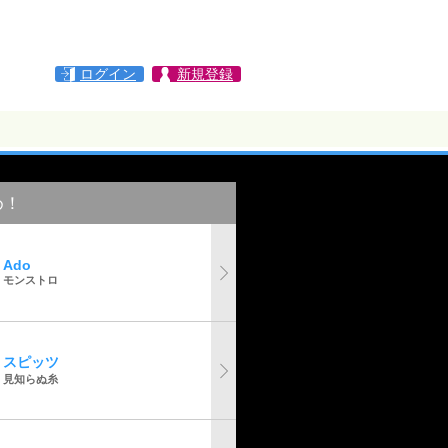
ログイン
新規登録
め！
Ado
モンストロ
スピッツ
見知らぬ糸