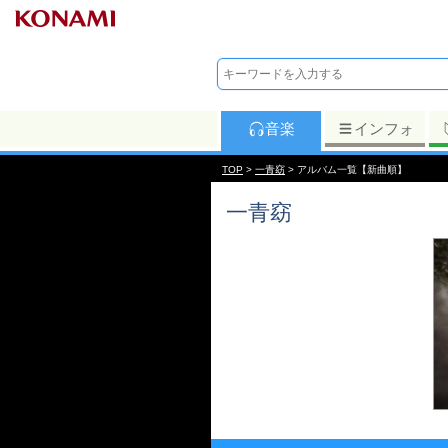
音楽
インフォ
TOP
>
一青窈
> アルバム一覧【新曲順】
一青窈