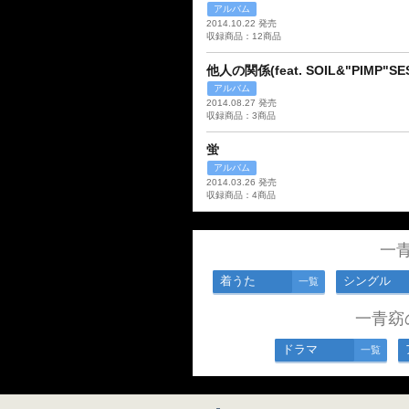
アルバム
2014.10.22 発売
収録商品：12商品
他人の関係(feat. SOIL&"PIMP"SE
アルバム
2014.08.27 発売
収録商品：3商品
蛍
アルバム
2014.03.26 発売
収録商品：4商品
一
着うた
シングル
一覧
一青窈
ドラマ
一覧