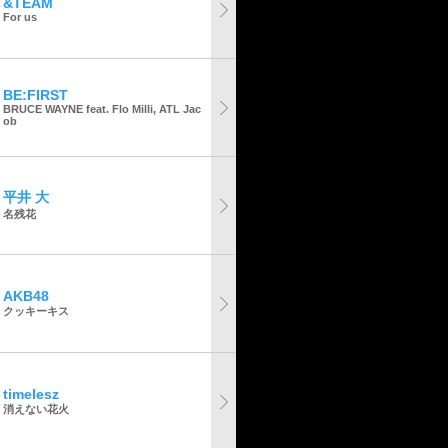
&TEAM
For us
BE:FIRST
BRUCE WAYNE feat. Flo Milli, ATL Jac
ob
平井 大
名残花
AKB48
クッキーキス
timelesz
消えない花火