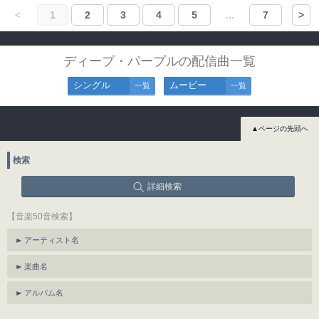
<
1
2
3
4
5
...
7
>
ディープ・パープルの配信曲一覧
シングル
ムービー
一覧
一覧
▲ページの先頭へ
検索
詳細検索
【音楽50音検索】
アーティスト名
楽曲名
アルバム名