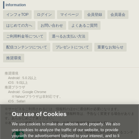
information
インフォTOP
ログイン
マイページ
会員登録
会員退会
はじめての方へ
お問い合わせ
よくあるご質問
ご利用料金等について
選べるお支払い方法
配信コンテンツについて
プレゼントについて
重要なお知らせ
推奨環境
推奨環境
Android : 5.0.2以上
iOS : 9.0以上
推奨ブラウザ
Android : Google Chrome
※Yahoo!ブラウザは非対応です。
iOS : Safari
サービスをご利用されるには、情報料のほかに通信料が必要になります。
Our use of Cookies
サービス名称や内容、アクセス方法や情報料等は、予告なく変更する場合がありま
す。あらかじめご了承ください。
本ページに掲載のイラスト・写真・文章の無断複写及び転載を禁じます。
We use cookies to make our website work properly. We also
use cookies to analyze the traffic of our website, to provide
このエルマークは、レコード会社・映像製作会社が提供するコンテ
you with the advertisement tailored to your interest, and to li
ンツを示す登録商標です。