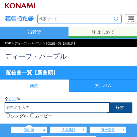
メニュー
音楽
はじめて
TOP
>
ディープ・パープル
> 配信曲一覧【新曲順】
ディープ・パープル
配信曲一覧【新曲順】
楽曲
アルバム
全
250
件
シングル
ムービー
新曲順
人気曲順
五十音順