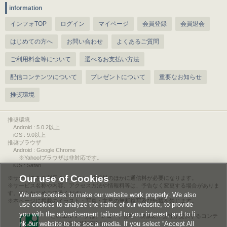
information
インフォTOP
ログイン
マイページ
会員登録
会員退会
はじめての方へ
お問い合わせ
よくあるご質問
ご利用料金等について
選べるお支払い方法
配信コンテンツについて
プレゼントについて
重要なお知らせ
推奨環境
推奨環境
Android : 5.0.2以上
iOS : 9.0以上
推奨ブラウザ
Android : Google Chrome
※Yahoo!ブラウザは非対応です。
iOS : Safari
Our use of Cookies
サービスをご利用されるには、情報料のほかに通信料が必要になります。
サービス名称や内容、アクセス方法や情報料等は、予告なく変更する場合がありま
す。あらかじめご了承ください。
We use cookies to make our website work properly. We also
本ページに掲載のイラスト・写真・文章の無断複写及び転載を禁じます。
use cookies to analyze the traffic of our website, to provide
you with the advertisement tailored to your interest, and to li
このエルマークは、レコード会社・映像製作会社が提供するコンテ
nk our website to the social media. If you select “Accept All
ンツを示す登録商標です。