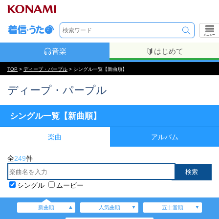
メニュー
音楽
はじめて
TOP
>
ディープ・パープル
> シングル一覧【新曲順】
ディープ・パープル
シングル一覧【新曲順】
楽曲
アルバム
全
249
件
シングル
ムービー
新曲順
人気曲順
五十音順