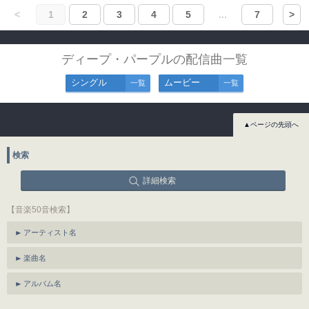
<
1
2
3
4
5
...
7
>
ディープ・パープルの配信曲一覧
シングル
ムービー
一覧
一覧
▲ページの先頭へ
検索
詳細検索
【音楽50音検索】
アーティスト名
楽曲名
アルバム名