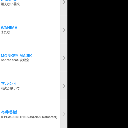
消えない花火
WANIMA
またな
MONKEY MAJIK
haneto feat. 友成空
マルシィ
花火が瞬いて
今井美樹
A PLACE IN THE SUN(2026 Remaster)