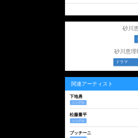
砂川
砂川恵理
ドラマ
関連アーティスト
下地勇
シングル
松藤量平
シングル
プッチーニ