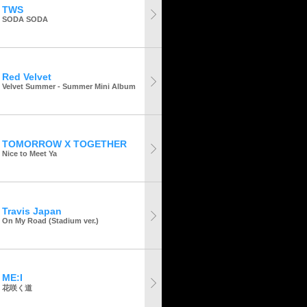
TWS
SODA SODA
Red Velvet
Velvet Summer - Summer Mini Album
TOMORROW X TOGETHER
Nice to Meet Ya
Travis Japan
On My Road (Stadium ver.)
ME:I
花咲く道