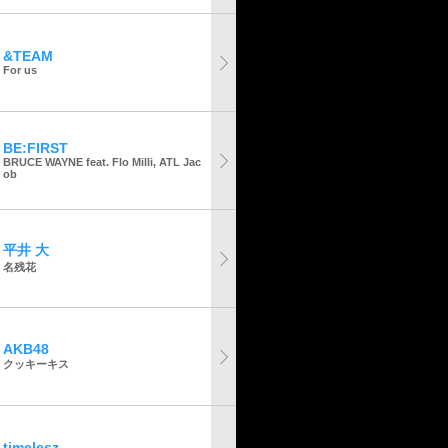
&TEAM
For us
BE:FIRST
BRUCE WAYNE feat. Flo Milli, ATL Jac
ob
平井 大
名残花
AKB48
クッキーキス
timelesz