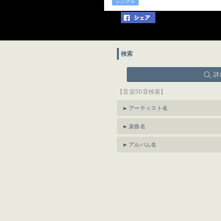
シングル
検索
詳
【音楽50音検索】
アーティスト名
楽曲名
アルバム名