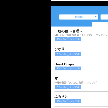
新曲順
一粒の種 ～合唱～
NHKテレビ福岡放送局「きん☆すた」エンディ
アルバム
シングル
ひかり
アルバム
シングル
Heart Drops
アルバム
シングル
笑
沖縄伊藤園「さんぴん花茶」CMソング
アルバム
シングル
ふるさと
アルバム
シングル