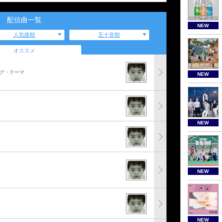
配信曲一覧
NEW
人気曲順
五十音順
オススメ
ング・テーマ
NEW
NEW
NEW
NEW