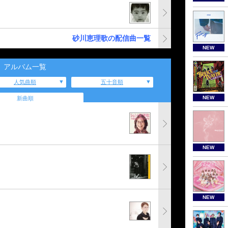
砂川恵理歌の配信曲一覧
NEW
アルバム一覧
人気曲順
五十音順
NEW
新曲順
NEW
NEW