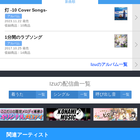
新曲順
灯 -10 Cover Songs-
アルバム
2023.11.22 発売
収録商品：10商品
1分間のラブソング
アルバム
2017.10.25 発売
収録商品：14商品
Izuのアルバム一覧
Izuの配信曲一覧
着うた
シングル
呼び出し音
一覧
一覧
一覧
関連アーティスト