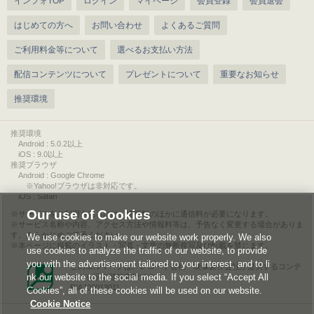
インフォTOP
ログイン
マイページ
会員登録
会員退会
はじめての方へ
お問い合わせ
よくあるご質問
ご利用料金等について
選べるお支払い方法
配信コンテンツについて
プレゼントについて
重要なお知らせ
推奨環境
推奨環境
Android : 5.0.2以上
iOS : 9.0以上
推奨ブラウザ
Android : Google Chrome
※Yahoo!ブラウザは非対応です。
iOS : Safari
Our use of Cookies
サービスをご利用されるには、情報料のほかに通信料が必要になります。
サービス名称や内容、アクセス方法や情報料等は、予告なく変更する場合がありま
す。あらかじめご了承ください。
We use cookies to make our website work properly. We also
本ページに掲載のイラスト・写真・文章の無断複写及び転載を禁じます。
use cookies to analyze the traffic of our website, to provide
you with the advertisement tailored to your interest, and to li
このエルマークは、レコード会社・映像製作会社が提供するコンテ
nk our website to the social media. If you select “Accept All
ンツを示す登録商標です。
RIAJ00013011
Cookies”, all of these cookies will be used on our website.
Cookie Notice