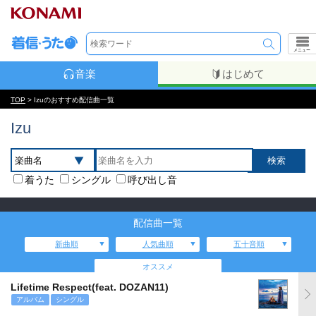
メニュー
音楽
はじめて
TOP
> Izuのおすすめ配信曲一覧
Izu
着うた
シングル
呼び出し音
配信曲一覧
新曲順
人気曲順
五十音順
オススメ
Lifetime Respect(feat. DOZAN11)
アルバム
シングル