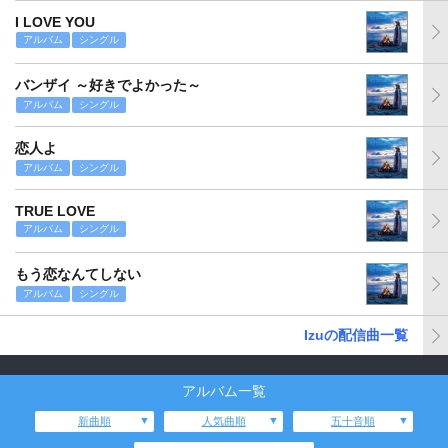
I LOVE YOU
アルバム
シングル
バンザイ ～好きでよかった～
アルバム
シングル
恋人よ
アルバム
シングル
TRUE LOVE
アルバム
シングル
もう恋なんてしない
アルバム
シングル
Izuの配信曲一覧
アルバム一覧
新曲順
人気曲順
五十音順