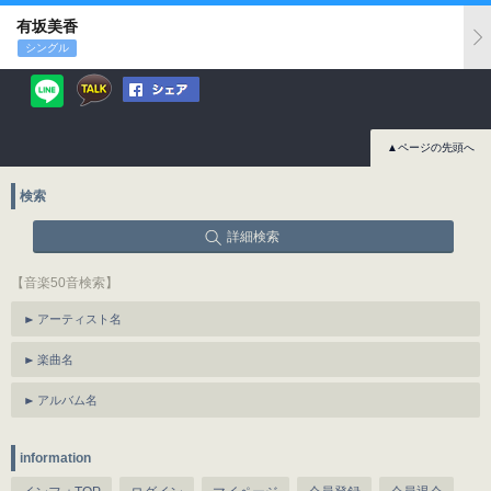
有坂美香
シングル
▲ページの先頭へ
検索
詳細検索
【音楽50音検索】
アーティスト名
楽曲名
アルバム名
information