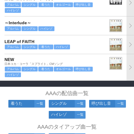
アルバム
シングル
着うた
オルゴール
呼び出し音
ハイレゾ
～Interlude～
アルバム
シングル
ハイレゾ
LEAP of FAITH
アルバム
シングル
着うた
ハイレゾ
NEW
日本コカ・コーラ「スプライト」CMソング
アルバム
シングル
着うた
オルゴール
呼び出し音
ハイレゾ
AAAの配信曲一覧
着うた
シングル
呼び出し音
一覧
一覧
一覧
ハイレゾ
一覧
AAAのタイアップ曲一覧