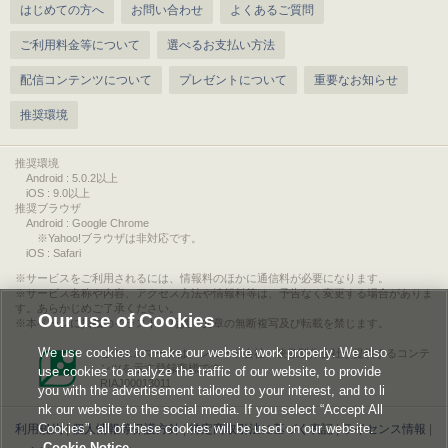
はじめての方へ
お問い合わせ
よくあるご質問
ご利用料金等について
選べるお支払い方法
配信コンテンツについて
プレゼントについて
重要なお知らせ
推奨環境
推奨環境
Android : 5.0.2以上
iOS : 9.0以上
推奨ブラウザ
Android : Google Chrome
※Yahoo!ブラウザは非対応です。
iOS : Safari
サービスをご利用されるには、情報料のほかに通信料が必要になります。
サービス名称や内容、アクセス方法や情報料等は、予告なく変更する場合がありま
す。あらかじめご了承ください。
Our use of Cookies
本ページに掲載のイラスト・写真・文章の無断複写及び転載を禁じます。
We use cookies to make our website work properly. We also
このエルマークは、レコード会社・映像製作会社が提供するコンテ
ンツを示す登録商標です。
use cookies to analyze the traffic of our website, to provide
RIAJ00013011
you with the advertisement tailored to your interest, and to li
nk our website to the social media. If you select “Accept All
Cookies”, all of these cookies will be used on our website.
利用規約
|
個人情報等保護方針
|
特定商取引法に基づく表記
|
ライセンス情報
|
Cookie Notice