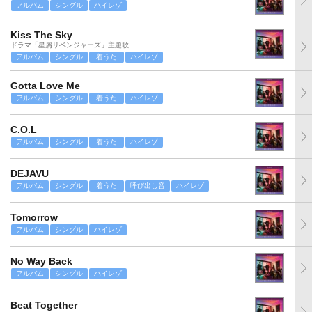
アルバム
シングル
ハイレゾ
Kiss The Sky
ドラマ「星屑リベンジャーズ」主題歌
アルバム
シングル
着うた
ハイレゾ
Gotta Love Me
アルバム
シングル
着うた
ハイレゾ
C.O.L
アルバム
シングル
着うた
ハイレゾ
DEJAVU
アルバム
シングル
着うた
呼び出し音
ハイレゾ
Tomorrow
アルバム
シングル
ハイレゾ
No Way Back
アルバム
シングル
ハイレゾ
Beat Together