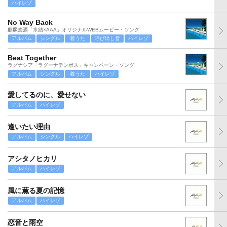
ハイレゾ
No Way Back
麒麟麦酒「氷結×AAA」オリジナルWEBムービー・ソング
アルバム
シングル
着うた
呼び出し音
ハイレゾ
Beat Together
ラグナシア「ラグーナテンボス」キャンペーン・ソング
アルバム
シングル
着うた
ハイレゾ
愛してるのに、愛せない
アルバム
ハイレゾ
逢いたい理由
アルバム
シングル
ハイレゾ
アシタノヒカリ
アルバム
ハイレゾ
風に薫る夏の記憶
アルバム
ハイレゾ
恋音と雨空