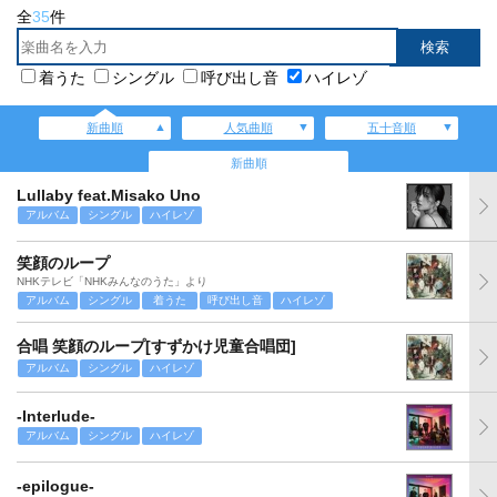
全
35
件
着うた
シングル
呼び出し音
ハイレゾ
新曲順
人気曲順
五十音順
新曲順
Lullaby feat.Misako Uno
アルバム
シングル
ハイレゾ
笑顔のループ
NHKテレビ「NHKみんなのうた」より
アルバム
シングル
着うた
呼び出し音
ハイレゾ
合唱 笑顔のループ[すずかけ児童合唱団]
アルバム
シングル
ハイレゾ
-Interlude-
アルバム
シングル
ハイレゾ
-epilogue-