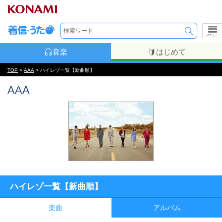
メニュー
音楽
はじめて
TOP
>
AAA
> ハイレゾ一覧【新曲順】
AAA
ハイレゾ一覧【新曲順】
楽曲
アルバム