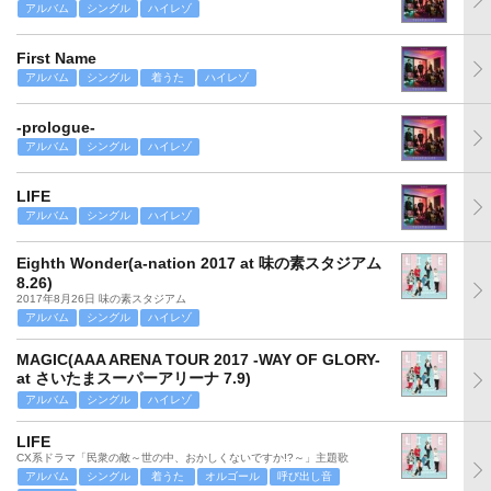
アルバム
シングル
ハイレゾ
First Name
アルバム
シングル
着うた
ハイレゾ
-prologue-
アルバム
シングル
ハイレゾ
LIFE
アルバム
シングル
ハイレゾ
Eighth Wonder(a-nation 2017 at 味の素スタジアム
8.26)
2017年8月26日 味の素スタジアム
アルバム
シングル
ハイレゾ
MAGIC(AAA ARENA TOUR 2017 -WAY OF GLORY-
at さいたまスーパーアリーナ 7.9)
アルバム
シングル
ハイレゾ
LIFE
CX系ドラマ「民衆の敵～世の中、おかしくないですか!?～」主題歌
アルバム
シングル
着うた
オルゴール
呼び出し音